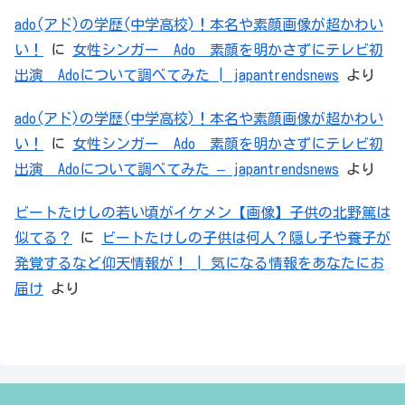
ado(アド)の学歴(中学高校)！本名や素顔画像が超かわい
い！
に
女性シンガー Ado 素顔を明かさずにテレビ初
出演 Adoについて調べてみた | japantrendsnews
より
ado(アド)の学歴(中学高校)！本名や素顔画像が超かわい
い！
に
女性シンガー Ado 素顔を明かさずにテレビ初
出演 Adoについて調べてみた – japantrendsnews
より
ビートたけしの若い頃がイケメン【画像】子供の北野篤は
似てる？
に
ビートたけしの子供は何人？隠し子や養子が
発覚するなど仰天情報が！ | 気になる情報をあなたにお
届け
より