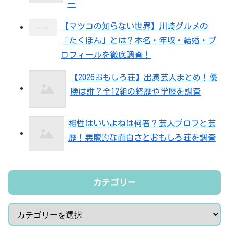
ー
【マツコの知らない世界】川崎グルメの
「たくぽん」とは？本名・年収・結婚・プ
ロフィールを徹底調査！
【2026おもしろ荘】出演芸人まとめ！優
勝は誰？全12組の経歴や学歴を調査
相性はいいよねは何者？芸人プロフと芸
歴！悪魔的な面白さとおもしろ荘を調査
カテゴリー