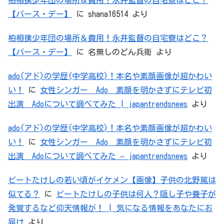
柏相撲少年団の場所＆費用！永井監督の自宅寮はどこ？
【バース・デー】
に
shana16514
より
柏相撲少年団の場所＆費用！永井監督の自宅寮はどこ？
【バース・デー】
に
名無しのどん兵衛
より
ado(アド)の学歴(中学高校)！本名や素顔画像が超かわい
い！
に
女性シンガー Ado 素顔を明かさずにテレビ初
出演 Adoについて調べてみた | japantrendsnews
より
ado(アド)の学歴(中学高校)！本名や素顔画像が超かわい
い！
に
女性シンガー Ado 素顔を明かさずにテレビ初
出演 Adoについて調べてみた – japantrendsnews
より
ビートたけしの若い頃がイケメン【画像】子供の北野篤は
似てる？
に
ビートたけしの子供は何人？隠し子や養子が
発覚するなど仰天情報が！ | 気になる情報をあなたにお
届け
より