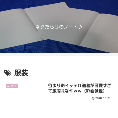
ネタだらけのノート♪
服装
谷まりあイッテＱ道着が可愛すぎ
エンタメ
て激萌えな件ｗｗ（NY画像他）
2018.10.21