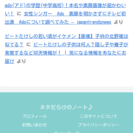
ado(アド)の学歴(中学高校)！本名や素顔画像が超かわい
い！
に
女性シンガー Ado 素顔を明かさずにテレビ初
出演 Adoについて調べてみた – japantrendsnews
より
ビートたけしの若い頃がイケメン【画像】子供の北野篤は
似てる？
に
ビートたけしの子供は何人？隠し子や養子が
発覚するなど仰天情報が！ | 気になる情報をあなたにお
届け
より
ネタだらけのノート♪
プロフィール
このサイトについて
お問い合わせ
プライバシーポリシー