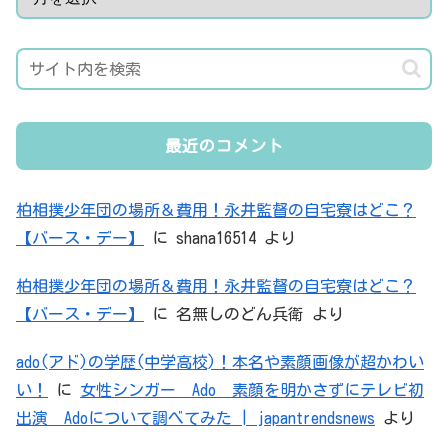
最近のコメント
柏相撲少年団の場所＆費用！永井監督の自宅寮はどこ？
【バース・デー】
に
shana16514
より
柏相撲少年団の場所＆費用！永井監督の自宅寮はどこ？
【バース・デー】
に
名無しのどん兵衛
より
ado(アド)の学歴(中学高校)！本名や素顔画像が超かわい
い！
に
女性シンガー Ado 素顔を明かさずにテレビ初
出演 Adoについて調べてみた | japantrendsnews
より