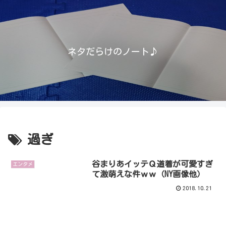
ネタだらけのノート♪
過ぎ
谷まりあイッテＱ道着が可愛すぎ
エンタメ
て激萌えな件ｗｗ（NY画像他）
2018.10.21