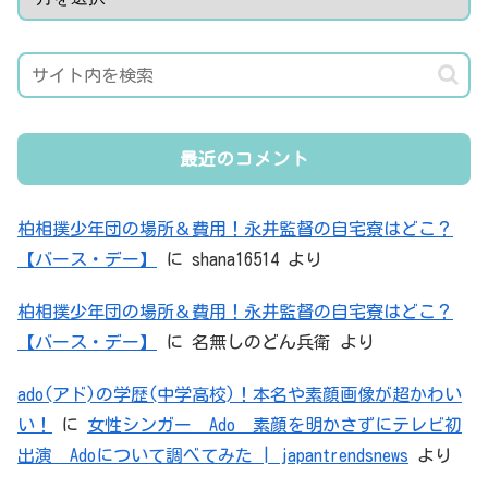
最近のコメント
柏相撲少年団の場所＆費用！永井監督の自宅寮はどこ？
【バース・デー】
に
shana16514
より
柏相撲少年団の場所＆費用！永井監督の自宅寮はどこ？
【バース・デー】
に
名無しのどん兵衛
より
ado(アド)の学歴(中学高校)！本名や素顔画像が超かわい
い！
に
女性シンガー Ado 素顔を明かさずにテレビ初
出演 Adoについて調べてみた | japantrendsnews
より