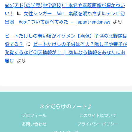
ado(アド)の学歴(中学高校)！本名や素顔画像が超かわい
い！
に
女性シンガー Ado 素顔を明かさずにテレビ初
出演 Adoについて調べてみた – japantrendsnews
より
ビートたけしの若い頃がイケメン【画像】子供の北野篤は
似てる？
に
ビートたけしの子供は何人？隠し子や養子が
発覚するなど仰天情報が！ | 気になる情報をあなたにお
届け
より
ネタだらけのノート♪
プロフィール
このサイトについて
お問い合わせ
プライバシーポリシー