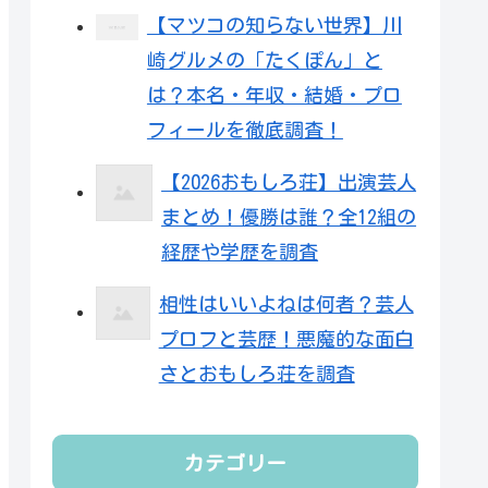
【マツコの知らない世界】川
崎グルメの「たくぽん」と
は？本名・年収・結婚・プロ
フィールを徹底調査！
【2026おもしろ荘】出演芸人
まとめ！優勝は誰？全12組の
経歴や学歴を調査
相性はいいよねは何者？芸人
プロフと芸歴！悪魔的な面白
さとおもしろ荘を調査
カテゴリー