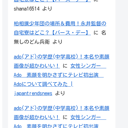
shana16514
より
柏相撲少年団の場所＆費用！永井監督の
自宅寮はどこ？【バース・デー】
に
名
無しのどん兵衛
より
ado(アド)の学歴(中学高校)！本名や素顔
画像が超かわいい！
に
女性シンガー
Ado 素顔を明かさずにテレビ初出演
Adoについて調べてみた |
japantrendsnews
より
ado(アド)の学歴(中学高校)！本名や素顔
画像が超かわいい！
に
女性シンガー
Ado 素顔を明かさずにテレビ初出演