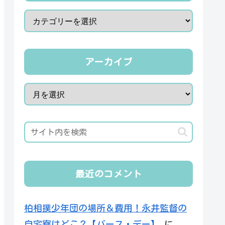
アーカイブ
最近のコメント
柏相撲少年団の場所＆費用！永井監督の
自宅寮はどこ？【バース・デー】
に