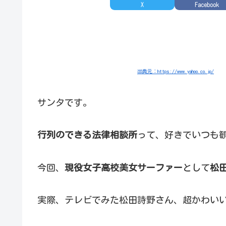
X
Facebook
出典元：https://www.yahoo.co.jp/
サンタです。
行列のできる法律相談所
って、好きでいつも
今回、
現役女子高校美女サーファー
として
松
実際、テレビでみた松田詩野さん、超かわい