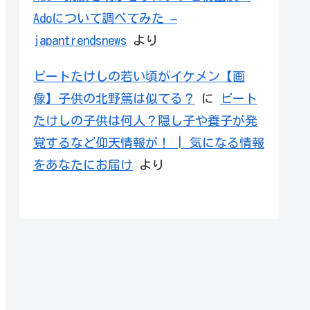
Adoについて調べてみた –
japantrendsnews
より
ビートたけしの若い頃がイケメン【画
像】子供の北野篤は似てる？
に
ビート
たけしの子供は何人？隠し子や養子が発
覚するなど仰天情報が！ | 気になる情報
をあなたにお届け
より