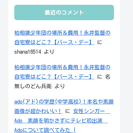
最近のコメント
柏相撲少年団の場所＆費用！永井監督の
自宅寮はどこ？【バース・デー】
に
shana16514
より
柏相撲少年団の場所＆費用！永井監督の
自宅寮はどこ？【バース・デー】
に
名
無しのどん兵衛
より
ado(アド)の学歴(中学高校)！本名や素顔
画像が超かわいい！
に
女性シンガー
Ado 素顔を明かさずにテレビ初出演
Adoについて調べてみた |