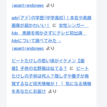
japantrendsnews
より
ado(アド)の学歴(中学高校)！本名や素顔
画像が超かわいい！
に
女性シンガー
Ado 素顔を明かさずにテレビ初出演
Adoについて調べてみた –
japantrendsnews
より
ビートたけしの若い頃がイケメン【画
像】子供の北野篤は似てる？
に
ビート
たけしの子供は何人？隠し子や養子が発
覚するなど仰天情報が！ | 気になる情報
をあなたにお届け
より