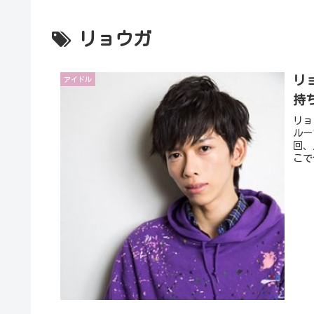
リョウガ
リ
アイドル
持
リョ
ルー
回、
こで