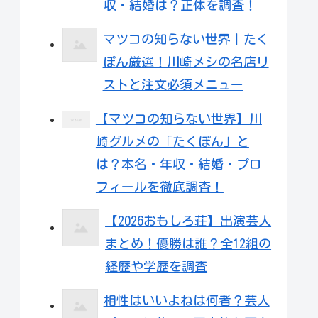
収・結婚は？正体を調査！
マツコの知らない世界｜たく
ぽん厳選！川崎メシの名店リ
ストと注文必須メニュー
【マツコの知らない世界】川
崎グルメの「たくぽん」と
は？本名・年収・結婚・プロ
フィールを徹底調査！
【2026おもしろ荘】出演芸人
まとめ！優勝は誰？全12組の
経歴や学歴を調査
相性はいいよねは何者？芸人