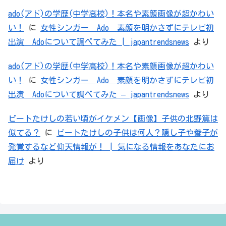
ado(アド)の学歴(中学高校)！本名や素顔画像が超かわい
い！
に
女性シンガー Ado 素顔を明かさずにテレビ初
出演 Adoについて調べてみた | japantrendsnews
より
ado(アド)の学歴(中学高校)！本名や素顔画像が超かわい
い！
に
女性シンガー Ado 素顔を明かさずにテレビ初
出演 Adoについて調べてみた – japantrendsnews
より
ビートたけしの若い頃がイケメン【画像】子供の北野篤は
似てる？
に
ビートたけしの子供は何人？隠し子や養子が
発覚するなど仰天情報が！ | 気になる情報をあなたにお
届け
より