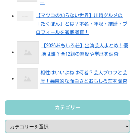
ー
【マツコの知らない世界】川崎グルメの
「たくぽん」とは？本名・年収・結婚・プ
ロフィールを徹底調査！
【2026おもしろ荘】出演芸人まとめ！優
勝は誰？全12組の経歴や学歴を調査
相性はいいよねは何者？芸人プロフと芸
歴！悪魔的な面白さとおもしろ荘を調査
カテゴリー