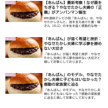
【あんぱん】最新考察！なぜ顔を
あんぱん
ちぎる？やなせたかし夫婦の「正
義」がアンパンマン誕生
NHK連続テレビ小説「あんぱん」は、やな
せたかしさんと、彼を支え続けた妻・暢
さん（のぶ）の半生を描く感動的な物語
です。多くの視聴者が最も関心を寄せて
いるのは、やはり国民的ヒーロー「アン
パンマン」がどのようにして生まれたの
「あんぱん」が描く希望と挫折：
あんぱん
か、その原点にあるや...
やなせたかし夫婦に学ぶ夢を諦め
ない大切さ
「あんぱん」が描く希望と挫折：やなせ
たかし夫婦に学ぶ夢を諦めない大切さと
題して記事にしております。
「あんぱん」のモデル、やなせた
あんぱん
かし夫婦に子どもはいなかった？
感動の家族愛に迫る
「あんぱん」のモデル、やなせたかし夫
婦に子どもはいなかった？感動の家族愛
に迫ると題して記事にしております。