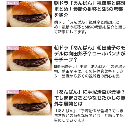
朝ドラ「あんぱん」視聴率と感想
あんぱん
まとめ！最新の推移とSNSの考察
を紹介
朝ドラ「あんぱん」視聴率と感想まと
め！最新の推移とSNSの考察を紹介と題し
て記事にしてます。
朝ドラ「あんぱん」朝田蘭子のモ
あんぱん
デルは向田邦子？ロールパンナが
モチーフ？
NHK連続テレビ小説「あんぱん」の登場人
物、朝田蘭子は、その個性的なキャラク
ター設定から多くの視聴者の関心を集め
ています。特に、彼女のモデルが実在の
脚本家・向田邦子ではないか、そして
『それいけ！アンパンマン』のキャラク
「あんぱん」に手塚治虫が登場？
あんぱん
ター、ロールパンナがモ...
てしままさおとやなせたかしの意
外な展開とは
「あんぱん」に手塚治虫が登場？てしま
まさおとの意外な展開とは と題して記
事にしております。