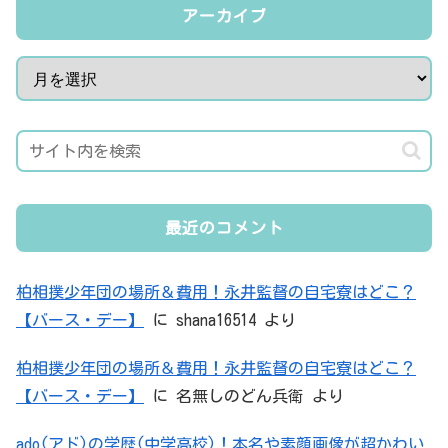
アーカイブ
最近のコメント
柏相撲少年団の場所＆費用！永井監督の自宅寮はどこ？
【バース・デー】
に
shana16514
より
柏相撲少年団の場所＆費用！永井監督の自宅寮はどこ？
【バース・デー】
に
名無しのどん兵衛
より
ado(アド)の学歴(中学高校)！本名や素顔画像が超かわい