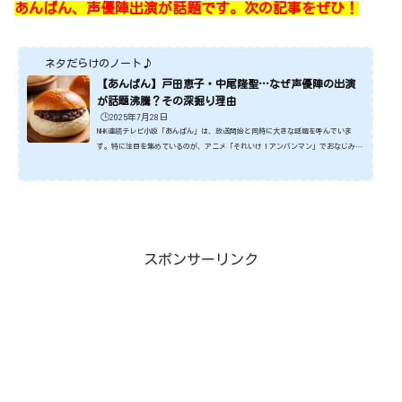
あんぱん、声優陣出演が話題です。次の記事をぜひ！
ネタだらけのノート♪
【あんぱん】戸田恵子・中尾隆聖…なぜ声優陣の出演
が話題沸騰？その深掘り理由
🕒️2025年7月28日
NHK連続テレビ小説「あんぱん」は、放送開始と同時に大きな話題を呼んでいま
す。特に注目を集めているのが、アニメ「それいけ！アンパンマン」でおなじみの
声優陣が、実写ドラマに登場していること。「アンパンマン」役の戸田恵子さん、
「ばいきんまん」役の中尾隆聖さんをはじめ、豪華な声優キャストが続々と発表さ
れ、そのたびにSNSが賑わっています。なぜ、彼らの出演はこれほどまでに視聴者
の心を捉え、話題が沸騰しているのでしょうか？ その深掘り理由を探りながら、
ドラマ「あんぱん」が持つ多層的な魅力を考察していきます。&n...
スポンサーリンク