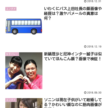
2018.12.31
いわくにバス上田社長の顔画像や
エンタメ
経歴は？激ヤバメールの真意は
何？
2018.12.19
新鍋理沙と尼神インター誠子は似
女子バレー
ていてほんこん顔？画像で検証！
2018.09.30
ソニンは現在子供がいて結婚して
エンタメ
る？かわいい顔なのに筋肉画像が