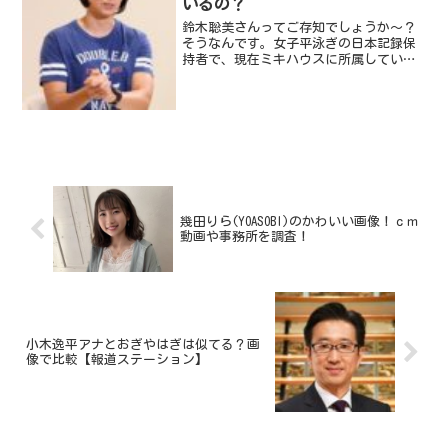
いるの？
鈴木聡美さんってご存知でしょうか～？
そうなんです。女子平泳ぎの日本記録保
持者で、現在ミキハウスに所属している
日本屈指のスイマーです。そんな鈴木聡
美選手ですが、この度、さんまさんの超
人気バラエティー番組「踊る！さんま御
殿！！」に出演されました...
幾田りら(YOASOBI)のかわいい画像！ｃｍ
動画や事務所を調査！
小木逸平アナとおぎやはぎは似てる？画
像で比較【報道ステーション】