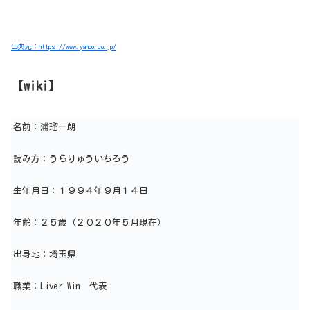
出典元：https://www.yahoo.co.jp/
【wiki】
名前：浦瑠一朗
読み方：うらりゅういちろう
生年月日：１９９４年９月１４日
年齢：２５歳（２０２０年５月現在）
出身地：埼玉県
職業：Liver Win 代表