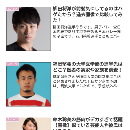
柳田将洋が前髪気にしてるのはハ
エンタメ
ゲたから？過去画像で比較してみ
た！
柳田将洋選手そうです。男子バレー全日
本代表であり主将を務める日本バレー界
の至宝です。石川祐希選手とともにバレ
ー界を牽引している選手ですが、ここ最
近試合中に超気になってしまうことがあ
るんです。みなさんも気づいてますよ
ね？前髪を気にしてるんです...
福岡堅樹の大学医学部の進学先は
スポーツ
どこ？医者の実家や家族を調査！
福岡賢樹さんが順堂大学の医学部に合格
と発表されましたね！私サンタの予想
は、筑波大学でしたので、予想が外れて
しまいました・・・。でも、当初の計画
どおりに医学部進学を決めるなんて、福
岡堅樹選手って本当にスゴイ方ですよ
ね。ラグビーW杯が盛り上がり...
鈴木聡美の筋肉がデカすぎて話題
スポーツ
【画像】似ている芸能人や彼氏は