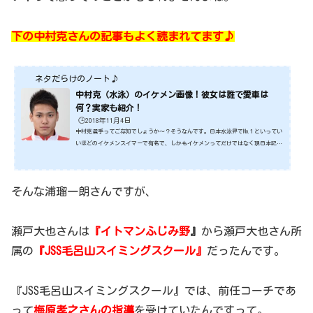
下の中村克さんの記事もよく読まれてます♪
ネタだらけのノート♪
中村克（水泳）のイケメン画像！彼女は誰で愛車は
何？実家も紹介！
🕒️2018年11月4日
中村克選手ってご存知でしょうか～？そうなんです。日本水泳界で№１といってい
いほどのイケメンスイマーで有名で、しかもイケメンってだけではなく現日本記録
保持者でもあるんですね。そんな中村克選手ですが、この度あのお笑い界の重鎮で
あるさんまさんの人気番組『踊る！さんま御殿！！』に出演し話題になってます。
そこで、今回は、そんなイケメンスイマーである中村克選手についてみていきたい
そんな浦瑠一朗さんですが、
と思います。それではさっそくみていきましょう！スポンサーリンク (adsbygoog
le = window.adsbygoogle || ).push({});イケメンス...
瀬戸大也さんは
『イトマンふじみ野
』
から瀬戸大也さん所
属の
『JSS毛呂山スイミングスクール』
だったんです。
『JSS毛呂山スイミングスクール』では、前任コーチであ
って
梅原孝之さんの指導
を受けていたんですって。