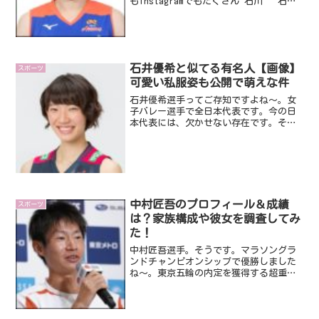
もInstagramでもたくさん"石川" "石川
真佑" "石川選手" ってでてきてほんとに
すごすぎる頑張れ真佑さん頑張れ日本#石
川真佑 さん pic.twitt...
石井優希と似てる有名人【画像】
スポーツ
可愛い私服姿も公開で萌えな件
石井優希選手ってご存知ですよね～。女
子バレー選手で全日本代表です。今の日
本代表には、欠かせない存在です。そん
な石井優希選手ですが、とにかくあの有
名人やこの有名人に似ているんです。そ
こで、今回は、そんな石井優希選手につ
いてみていきたいと思いま...
中村匠吾のプロフィール＆成績
スポーツ
は？家族構成や彼女を調査してみ
た！
中村匠吾選手。そうです。マラソングラ
ンドチャンピオンシップで優勝しました
ね～。東京五輪の内定を獲得する超重要
な選考レースなんで、出場者は相当な緊
張の中当日は戦ったんでと思います。正
直、視聴している方も緊張してしまいま
した・・・。自分が走って...