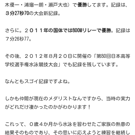
木優一・浦瑠一朗・瀬戸大也）で
優勝
してます。記録は、
３分27秒70
の大会新記録。
さらに。２
０１１年の国体では800Mリレーで優勝
。記録は
７分26秒77。
その後、２０１２年８月２０日に開催の「第80回日本高等
学校選手権水泳競技大会」でも記録を残しています。
なんともスゴイ記録ですよね。
しかも仲間が現在のメダリストなんですから、当時の実力
がどれだけ凄かったのかがわかります！
これって、０歳４か月から水泳を習わせたご家族の熱意の
結果そのものであり、その思いに応えようと練習を継続し