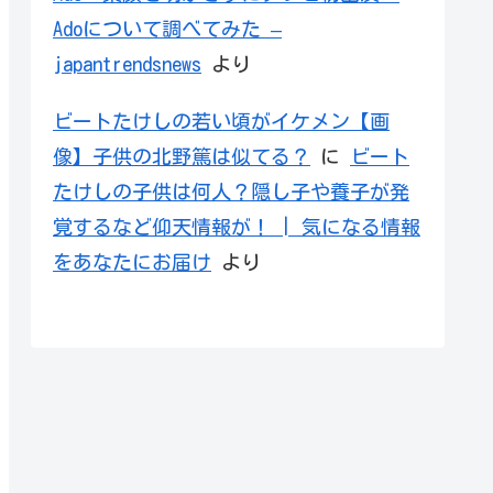
Adoについて調べてみた –
japantrendsnews
より
ビートたけしの若い頃がイケメン【画
像】子供の北野篤は似てる？
に
ビート
たけしの子供は何人？隠し子や養子が発
覚するなど仰天情報が！ | 気になる情報
をあなたにお届け
より