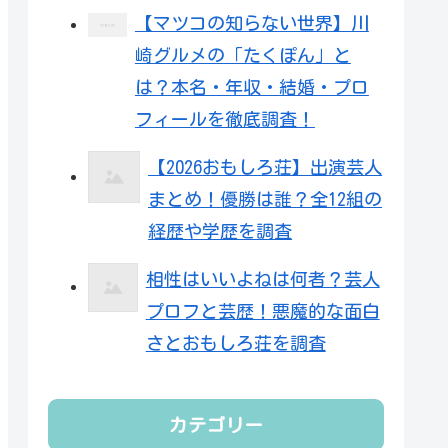
【マツコの知らない世界】川
崎グルメの「たくぽん」と
は？本名・年収・結婚・プロ
フィールを徹底調査！
【2026おもしろ荘】出演芸人
まとめ！優勝は誰？全12組の
経歴や学歴を調査
相性はいいよねは何者？芸人
プロフと芸歴！悪魔的な面白
さとおもしろ荘を調査
カテゴリー