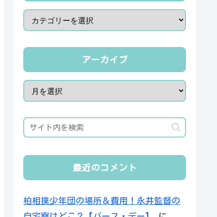
アーカイブ
最近のコメント
柏相撲少年団の場所＆費用！永井監督の
自宅寮はどこ？【バース・デー】
に