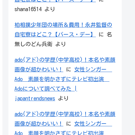
shana16514
より
柏相撲少年団の場所＆費用！永井監督の
自宅寮はどこ？【バース・デー】
に
名
無しのどん兵衛
より
ado(アド)の学歴(中学高校)！本名や素顔
画像が超かわいい！
に
女性シンガー
Ado 素顔を明かさずにテレビ初出演
Adoについて調べてみた |
japantrendsnews
より
ado(アド)の学歴(中学高校)！本名や素顔
画像が超かわいい！
に
女性シンガー
Ado 素顔を明かさずにテレビ初出演