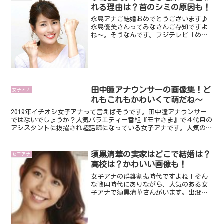
れる理由は？首のシミの原因も！
永島アナご結婚おめでとうございます♪
永島優美さんってみなさんご存知ですよ
ね～。そうなんです。フジテレビ「めざ
ましテレビ」で元気に毎日ニュースを届
けてくれてますよね。でも、そんな永島
優美アナウンサーですが、「毛深い」
「下の毛」なんて、永島優美...
田中瞳アナウンサーの画像集！ど
女子アナ
れもこれもかわいくて萌だね～
2019年イチオシ女子アナって言えばそうです。田中瞳アナウンサー
ではないでしょうか？人気バラエティー番組『モヤさま』で４代目の
アシスタントに抜擢され超話題になっている女子アナです。人気の秘
訣は、癒し＆天然＆ノリのよさってところがウケているの...
須黒清華の実家はどこで結婚は？
女子アナ
高校は？かわいい画像も！
女子アナの群雄割拠時代ですよね！そん
な戦国時代にありながら、人気のある女
子アナで須黒清華さんがいます。出没！
アド街ック天国のアシスタントで人気で
す。筆者は個人的にアド街が大好きです
ね～。特に好きな街は、下町ですかね