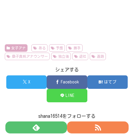
女子アナ
ある
予想
勝手
桑子真帆アナウンサー
独立後
退社
進路
シェアする
X
Facebook
はてブ
LINE
shana16514をフォローする