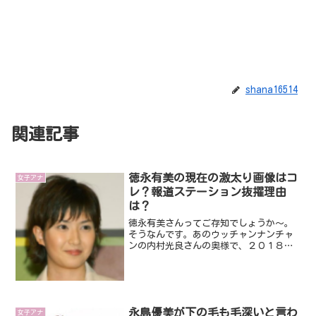
shana16514
関連記事
徳永有美の現在の激太り画像はコ
女子アナ
レ？報道ステーション抜擢理由
は？
徳永有美さんってご存知でしょうか～。
そうなんです。あのウッチャンナンチャ
ンの内村光良さんの奥様で、２０１８年
１０月よりテレビ朝日の報道ステーショ
ンにメーンキャスターとして起用される
ことが発表されて話題になってますよ
ね。話題になるのも理由があ...
永島優美が下の毛も毛深いと言わ
女子アナ