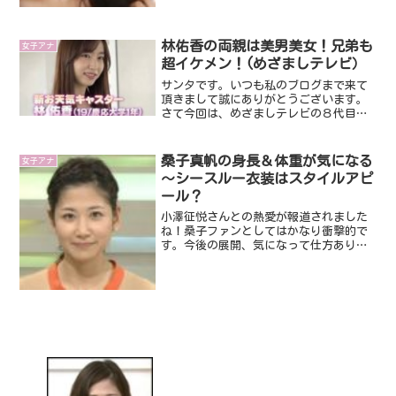
～。人情味ある下町風情が大...
林佑香の両親は美男美女！兄弟も
女子アナ
超イケメン！(めざましテレビ）
サンタです。いつも私のブログまで来て
頂きまして誠にありがとうございます。
さて今回は、めざましテレビの８代目の
お天気キャスターとなった林佑香さんで
す。現在慶応義塾大学に在学中の才女で
す。そんな林佑香さんについて今回はみ
桑子真帆の身長＆体重が気になる
女子アナ
ていくことにしましょう。...
～シースルー衣装はスタイルアピ
ール？
小澤征悦さんとの熱愛が報道されました
ね！桑子ファンとしてはかなり衝撃的で
す。今後の展開、気になって仕方ありま
せん。（～以上追記～）今の時代日本の
女子アナって戦国時代ですよね。だっ
て、各局でいろんなタイプの女子アナが
いて、しかもみなさん個性が...