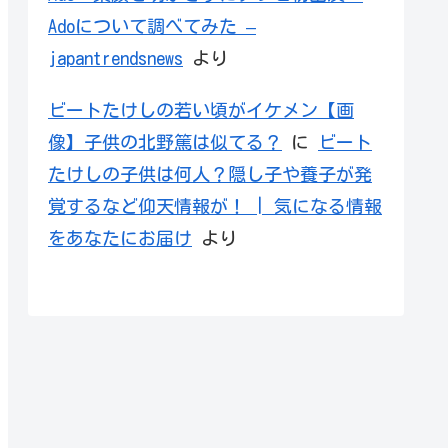
Adoについて調べてみた –
japantrendsnews
より
ビートたけしの若い頃がイケメン【画
像】子供の北野篤は似てる？
に
ビート
たけしの子供は何人？隠し子や養子が発
覚するなど仰天情報が！ | 気になる情報
をあなたにお届け
より