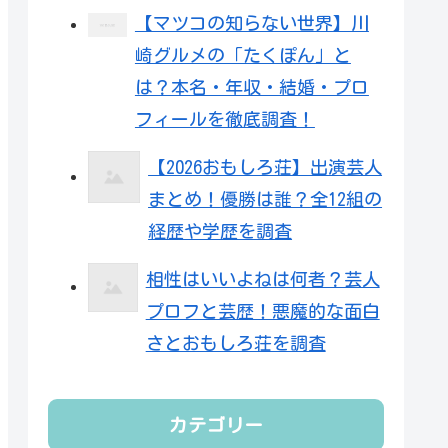
【マツコの知らない世界】川
崎グルメの「たくぽん」と
は？本名・年収・結婚・プロ
フィールを徹底調査！
【2026おもしろ荘】出演芸人
まとめ！優勝は誰？全12組の
経歴や学歴を調査
相性はいいよねは何者？芸人
プロフと芸歴！悪魔的な面白
さとおもしろ荘を調査
カテゴリー