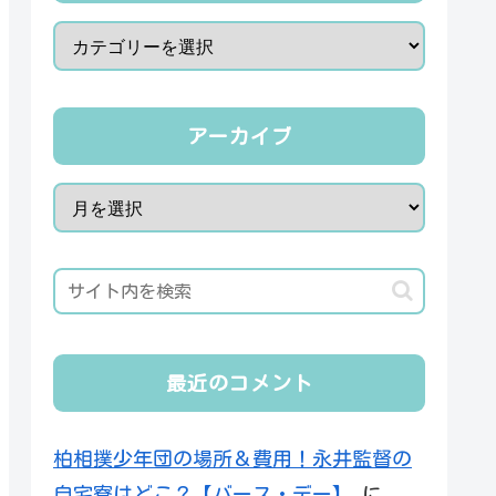
アーカイブ
最近のコメント
柏相撲少年団の場所＆費用！永井監督の
自宅寮はどこ？【バース・デー】
に