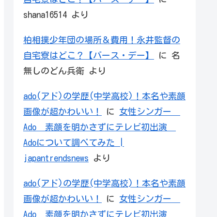
shana16514
より
柏相撲少年団の場所＆費用！永井監督の
自宅寮はどこ？【バース・デー】
に
名
無しのどん兵衛
より
ado(アド)の学歴(中学高校)！本名や素顔
画像が超かわいい！
に
女性シンガー
Ado 素顔を明かさずにテレビ初出演
Adoについて調べてみた |
japantrendsnews
より
ado(アド)の学歴(中学高校)！本名や素顔
画像が超かわいい！
に
女性シンガー
Ado 素顔を明かさずにテレビ初出演