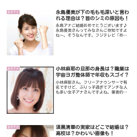
ぶりを発揮してました...
永島優美が下の毛も毛深いと言わ
女子アナ
れる理由は？首のシミの原因も！
永島アナご結婚おめでとうございます♪
永島優美さんってみなさんご存知ですよ
ね～。そうなんです。フジテレビ「めざ
ましテレビ」で元気に毎日ニュースを届
けてくれてますよね。でも、そんな永島
優美アナウンサーですが、「毛深い」
「下の毛」なんて、永島優美...
小林麻耶の旦那の身長は？職業は
女子アナ
宇宙ヨガ整体師で年収もスゴイ？
小林麻耶さん。フリーアナウンサーで有
名ですけど、ぶりっ子過ぎてアンチな人
も多い女子アナさんですよね。筆者的に
は、田中みな実さんも、ぜーんぜん嫌い
じゃないですので、当然小林麻耶さんは
嫌いじゃないです。どっちかって言う
と、好きな女子アナさんです...
須黒清華の実家はどこで結婚は？
女子アナ
高校は？かわいい画像も！