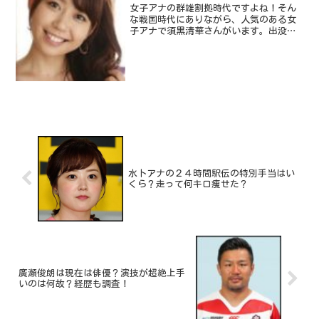
女子アナの群雄割拠時代ですよね！そん
な戦国時代にありながら、人気のある女
子アナで須黒清華さんがいます。出没！
アド街ック天国のアシスタントで人気で
す。筆者は個人的にアド街が大好きです
ね～。特に好きな街は、下町ですかね
～。人情味ある下町風情が大...
水卜アナの２４時間駅伝の特別手当はい
くら？走って何キロ痩せた？
廣瀬俊朗は現在は俳優？演技が超絶上手
いのは何故？経歴も調査！