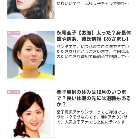
かわいいです。ぶりっ子キャラで嫌われ
たり、またその逆で、そのぶりっ子キャ
ラが大好きな方も多くいますよね。で
も、世の多くの男性陣は、そんなぶりっ
子田中みな実アナのことが好...
永尾亜子【お腹】太った？身長体
女子アナ
重や結婚、彼氏情報【めざまし】
サンタです。いつ私のブログまできてい
ただきありがとうございます。今回は私
のだいすきな番組で毎朝必ず視聴してい
る『めざましテレビ』に出演している永
尾亜子アナです。永尾亜子アナって笑顔
が超素敵な方です。朝に永尾亜子アナの
笑顔をみると元気になりま...
桑子真帆の休みは10月のいつま
女子アナ
で？長い休暇の先には退職もある
か？
桑子真帆アナウンサーってご存知でしょ
うか～？そうなんです。NHKアナウンサー
で、人気女子アナでも上位にランクする
ほどの人気のある方ですよね。平昌オリ
ンピックでは、「開会式」を「閉会式」
と言い間違えるなど、おっちょこちょい