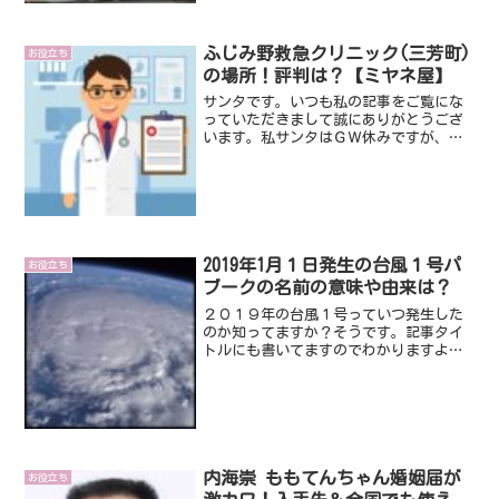
ふじみ野救急クリニック(三芳町)
お役立ち
の場所！評判は？【ミヤネ屋】
サンタです。いつも私の記事をご覧にな
っていただきまして誠にありがとうござ
います。私サンタはＧＷ休みですが、例
のアレの影響ですっかり自宅で巣ごもり
をしております。そんな中いつもみてい
る情報番組の『ミヤネ屋』その中で放送
されたふじみ野救急クリニ...
2019年1月１日発生の台風１号パ
お役立ち
ブークの名前の意味や由来は？
２０１９年の台風１号っていつ発生した
のか知ってますか？そうです。記事タイ
トルにも書いてますのでわかりますよ
ね。２０１９年１月１日に発生なんで
す。名前はパブークって言うんです。パ
ブークってなんとも不思議な名前ですけ
ど、意味や由来って知ってます...
内海崇 ももてんちゃん婚姻届が
お役立ち