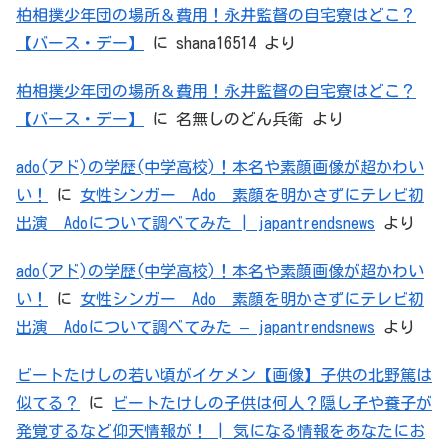
柏相撲少年団の場所＆費用！永井監督の自宅寮はどこ？
【バース・デー】
に
shana16514
より
柏相撲少年団の場所＆費用！永井監督の自宅寮はどこ？
【バース・デー】
に
名無しのどん兵衛
より
ado(アド)の学歴(中学高校)！本名や素顔画像が超かわい
い！
に
女性シンガー Ado 素顔を明かさずにテレビ初
出演 Adoについて調べてみた | japantrendsnews
より
ado(アド)の学歴(中学高校)！本名や素顔画像が超かわい
い！
に
女性シンガー Ado 素顔を明かさずにテレビ初
出演 Adoについて調べてみた – japantrendsnews
より
ビートたけしの若い頃がイケメン【画像】子供の北野篤は
似てる？
に
ビートたけしの子供は何人？隠し子や養子が
発覚するなど仰天情報が！ | 気になる情報をあなたにお