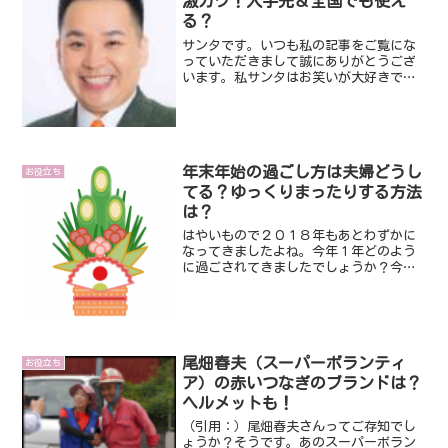
激カワ！入手先＆全国でも使え
る？
サンタです。いつも私の記事をご覧にな
っていただきまして誠にありがとうござ
います。私サンタはお笑いが大好きで
す。最近好きなお笑い芸人さんは、ん～
ミルクボーイさんですね。Ｍ－１で優勝
し、今や時の人ですね。そんなミルクボ
ーイさんのメンバー内海崇さ...
年末年始の過ごし方は夫婦どうし
お役立ち
てる？ゆっくりまったりする方法
は？
はやいもので２０１８年もあとわずかに
なってきましたよね。今年１年どのよう
に過ごされてきましたでしょうか？今年
あんまりだった人、絶好調だった人など
いろんな方がいると思います。独身の方
や新婚の方、お子さんのいる家族持ちの
方など・・・。そこで、今...
尾畑春夫（スーパーボランティ
お役立ち
ア）の赤いつなぎのブランドは？
ヘルメットも！
（引用：）尾畑春夫さんってご存知でし
ょうか？そうです。あのスーパーボラン