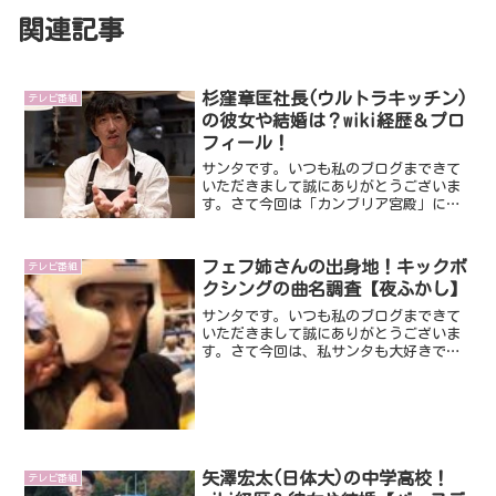
関連記事
杉窪章匡社長(ウルトラキッチン)
テレビ番組
の彼女や結婚は？wiki経歴＆プロ
フィール！
サンタです。いつも私のブログまできて
いただきまして誠にありがとうございま
す。さて今回は「カンブリア宮殿」に出
演し話題になっている杉窪章匡社長で
す。常識やぶりのパン作りで人気な杉窪
章匡社長ですが、イケメンですよね！っ
フェフ姉さんの出身地！キックボ
テレビ番組
てなると、・彼女・結婚なん...
クシングの曲名調査【夜ふかし】
サンタです。いつも私のブログまできて
いただきまして誠にありがとうございま
す。さて今回は、私サンタも大好きでよ
くみている月曜から夜ふかしで話題にな
っているフェフ姉さんです。キックボク
シングに挑戦し、減量し、頑張っている
フェフ姉さん今回はそんな...
矢澤宏太(日体大)の中学高校！
テレビ番組