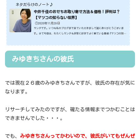
ネタだらけのノート♪
中井千佳のおせちお取り寄せ方法＆価格！評判は？
【マツコの知らない世界】
🕒️2020年11月29日
サンタです。いつも私のブログまで来ていただきまして誠にありがとうございま
す。さて今回は、わたくしサンタも非常に好きでよく観ている番組『マツコの知ら
ない世界』です。そんな『マツコの知らない世界』に出演し話題になっている方が
中井千佳さんです。なんと中井千佳さんですが、なんとこれまでに１５００種類以
上のおせちの具材を食べて研究してきたそうなんです。そんな中井千佳さんについ
て、今回はみていくことにしますね。ではさっそくみていきましょう。スポンサー
みゆきちさんの彼氏
リンク (adsbygoogle = window.adsbygoogle || ).pu...
では現在２６歳のみゆきちさんですが、彼氏の存在が気に
なります。
リサーチしてみたのですが、確たる情報までつかむことは
できませんでした・・・。
でも、
みゆきちさんってかわいので、彼氏がいてもぜんぜ