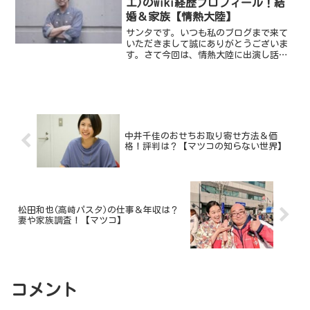
エ)のwiki経歴プロフィール！結
婚＆家族【情熱大陸】
サンタです。いつも私のブログまで来て
いただきまして誠にありがとうございま
す。さて今回は、情熱大陸に出演し話題
になっている岡田春生さんです。岡田春
生さんですが、ヴィーガン・パティシエ
として活躍されています！そんな岡田春
生さんについてwiki・...
中井千佳のおせちお取り寄せ方法＆価
格！評判は？【マツコの知らない世界】
松田和也(高崎パスタ)の仕事＆年収は？
妻や家族調査！【マツコ】
コメント