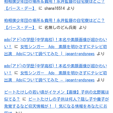
柏相撲少年団の場所＆費用！永井監督の自宅寮はどこ？
【バース・デー】
に
shana16514
より
柏相撲少年団の場所＆費用！永井監督の自宅寮はどこ？
【バース・デー】
に
名無しのどん兵衛
より
ado(アド)の学歴(中学高校)！本名や素顔画像が超かわい
い！
に
女性シンガー Ado 素顔を明かさずにテレビ初
出演 Adoについて調べてみた | japantrendsnews
より
ado(アド)の学歴(中学高校)！本名や素顔画像が超かわい
い！
に
女性シンガー Ado 素顔を明かさずにテレビ初
出演 Adoについて調べてみた – japantrendsnews
より
ビートたけしの若い頃がイケメン【画像】子供の北野篤は
似てる？
に
ビートたけしの子供は何人？隠し子や養子が
発覚するなど仰天情報が！ | 気になる情報をあなたにお