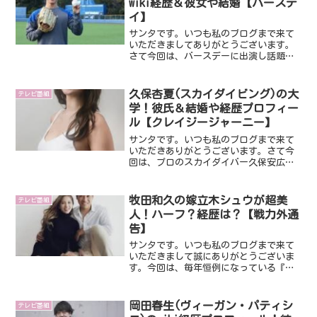
wiki経歴＆彼女や結婚【バースデ
イ】
サンタです。いつも私のブログまで来て
いただきましてありがとうございます。
さて今回は、バースデーに出演し話題に
なっている矢澤宏太選手です。日本ハム
が１位指名することを公表したことでも
話題になってます。そんな矢澤宏太選手
久保杏夏(スカイダイビング)の大
テレビ番組
について今回はみていこう...
学！彼氏＆結婚や経歴プロフィー
ル【クレイジージャーニー】
サンタです。いつも私のブログまで来て
いただきありがとうございます。さて今
回は、プロのスカイダイバー久保安広さ
んの娘さんである久保杏夏さんです。ク
レイジージャーニーにも出演し話題にな
ってますね！そんな久保杏夏について・
牧田和久の嫁立木シュウが超美
テレビ番組
大学・彼氏＆結婚・経歴プ...
人！ハーフ？経歴は？【戦力外通
告】
サンタです。いつも私のブログまで来て
いただきまして誠にありがとうございま
す。今回は、毎年恒例になっている『戦
力外通告』です。その中で牧田和久選手
についてです。番組内でも映ってます
が、お嫁さんが超美人なんです。そんな
岡田春生(ヴィーガン・パティシ
テレビ番組
ことで、牧田和久さんの奥さ...