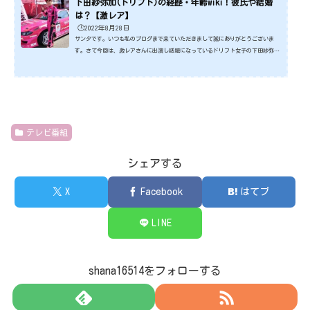
下田紗弥加(ドリフト)の経歴・年齢wiki！彼氏や結婚
は？【激レア】
🕒️2022年8月28日
サンタです。いつも私のブログまで来ていただきまして誠にありがとうございま
す。さて今回は、激レアさんに出演し話題になっているドリフト女子の下田紗弥加
さんです。 ドリフト界のアイドル的存在として、有名な方です。最近では、「激
レアさん」などのメディアでも話題な彼女。いったいどんな方なんでしょうね。で
は今回もさっそくみていきましょう！スポンサーリンク (adsbygoogle = window.
adsbygoogle || ).push({});下田紗弥加さんの経歴・年齢wiki！ 出典元：ht
tps://www.yahoo.co.jp/今回...
テレビ番組
シェアする
X
Facebook
はてブ
LINE
shana16514をフォローする