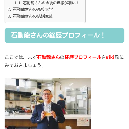
石動龍さんの今後の目標が凄い！
石動龍さんの高校大学
石動龍さんの結婚家族
石動龍さんの経歴プロフィール！
ここでは、まず
石動龍さん
の
経歴プロフィール
を
wik
i
風に
みておきましょう。