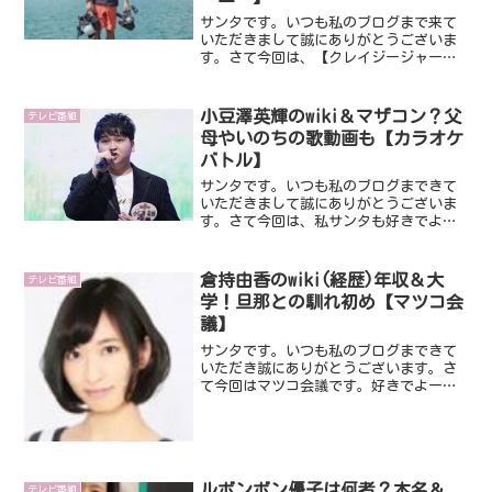
サンタです。いつも私のブログまで来て
いただきまして誠にありがとうございま
す。さて今回は、【クレイジージャーニ
ー】に出演し話題になっている水中写真
家の鍵井靖章さんです。１年の半分以上
の海の中で過ごすという鍵井靖章さん。
小豆澤英輝のwiki＆マザコン？父
テレビ番組
サメ300匹の大群「シャ...
母やいのちの歌動画も【カラオケ
バトル】
サンタです。いつも私のブログまできて
いただきまして誠にありがとうございま
す。さて今回は、私サンタも好きでよく
みている番組『THEカラオケバトル』に出
演し話題になっている小豆澤英輝さんで
す。超上手いですよね。そんな小豆澤英
倉持由香のwiki(経歴)年収＆大
テレビ番組
輝さんについてwik...
学！旦那との馴れ初め【マツコ会
議】
サンタです。いつも私のブログまできて
いただき誠にありがとうございます。さ
て今回はマツコ会議です。好きでよーー
ーく視聴している番組です。今回は、グ
ラドルの倉持由香さんが出演します。い
ったいどんな方なんでしょうね。かなり
興味あるので調査してみる...
ルボンボン優子は何者？本名＆
テレビ番組