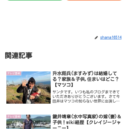
shana16514
関連記事
升水翔兵(ますみず)は結婚して
テレビ番組
る？家族＆子供,住まいはどこ？
【マツコ】
サンタです。いつも私のブログまできて
いただきありがとうございます。さて今
回井はマツコの知らない世界に出演し話
題になっている升水翔兵さんです。格闘
家でありペットショップ店員であるユニ
ークな存在である升水翔兵さんについて
鍵井靖章(水中写真家)の嫁(妻)＆
テレビ番組
みていきたいと思います。...
子供！wiki経歴【クレイジージャ
ーニー】