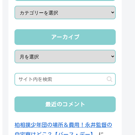
アーカイブ
最近のコメント
柏相撲少年団の場所＆費用！永井監督の
自宅寮はどこ？【バース・デー】
に