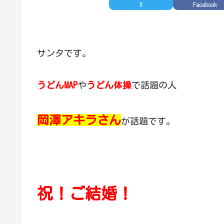
X
Facebook
サンタです。
うどんMAP
や
うどん体操
で話題の人
岡澤アキラさん
が話題です。
祝！ご結婚！