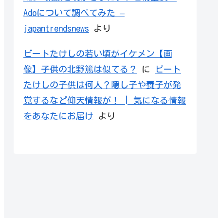
Adoについて調べてみた –
japantrendsnews
より
ビートたけしの若い頃がイケメン【画
像】子供の北野篤は似てる？
に
ビート
たけしの子供は何人？隠し子や養子が発
覚するなど仰天情報が！ | 気になる情報
をあなたにお届け
より