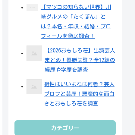
【マツコの知らない世界】川
崎グルメの「たくぽん」と
は？本名・年収・結婚・プロ
フィールを徹底調査！
【2026おもしろ荘】出演芸人
まとめ！優勝は誰？全12組の
経歴や学歴を調査
相性はいいよねは何者？芸人
プロフと芸歴！悪魔的な面白
さとおもしろ荘を調査
カテゴリー