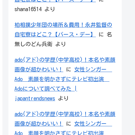
shana16514
より
柏相撲少年団の場所＆費用！永井監督の
自宅寮はどこ？【バース・デー】
に
名
無しのどん兵衛
より
ado(アド)の学歴(中学高校)！本名や素顔
画像が超かわいい！
に
女性シンガー
Ado 素顔を明かさずにテレビ初出演
Adoについて調べてみた |
japantrendsnews
より
ado(アド)の学歴(中学高校)！本名や素顔
画像が超かわいい！
に
女性シンガー
Ado 素顔を明かさずにテレビ初出演