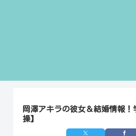
岡澤アキラの彼女＆結婚情報！
操】