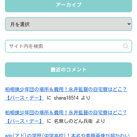
アーカイブ
最近のコメント
柏相撲少年団の場所＆費用！永井監督の自宅寮はどこ？
【バース・デー】
に
shana16514
より
柏相撲少年団の場所＆費用！永井監督の自宅寮はどこ？
【バース・デー】
に
名無しのどん兵衛
より
ado(アド)の学歴(中学高校)！本名や素顔画像が超かわい