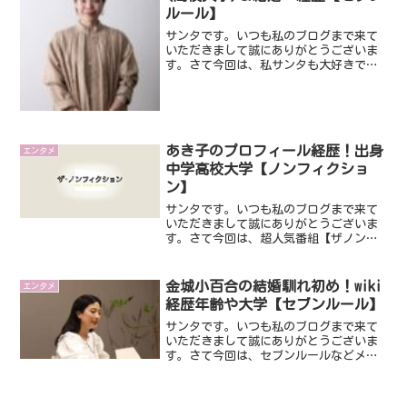
ルール】
サンタです。いつも私のブログまで来て
いただきまして誠にありがとうございま
す。さて今回は、私サンタも大好きでよ
くみている番組『セブンルール』です。
出演された山井梨沙さんについて気にな
ったのでみてみることにしました。では
さっそくみていきましょう...
あき子のプロフィール経歴！出身
エンタメ
中学高校大学【ノンフィクショ
ン】
サンタです。いつも私のブログまで来て
いただきまして誠にありがとうございま
す。さて今回は、超人気番組【ザノンフ
ィクション】に出演し、話題になってい
るあき子さんです。日曜のこのザノンフ
ィクションとても考えさせられる番組で
金城小百合の結婚馴れ初め！wiki
エンタメ
すが、非常に心に残る内容...
経歴年齢や大学【セブンルール】
サンタです。いつも私のブログまで来て
いただきまして誠にありがとうございま
す。さて今回は、セブンルールなどメデ
ィアに出演され話題になっている金城小
百合さんです。いったいどのような方な
のでしょうね。今回、金城小百合さんの