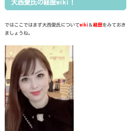
大西愛氏の経歴wiki！
ではここではまず大西愛氏について
wiki
＆
経歴
をみておき
ましょうね。