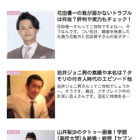
花田優一の靴が届かないトラブル
エンタメ
は何故？評判や実力もチェック！
花田優一さんってご存知ですよね～。そ
うなんです。つい先日、離婚を発表した
元貴乃花親方と花田景子さんの息子さん
です。そんなサラブレット花田優一さん
ですが、靴職人として話題になってまし
た。でも、ここ最近では、靴が届かない
などのトラブルが起こって...
岩井ジョニ男の素顔や本名は？タ
エンタメ
モリの付き人時代のエピソード他
岩井ジョニ男さんってご存知でしょうか
～。そうです。最近、プチブレイク中の
お笑い芸人さんです。芸名に特徴あるの
で、なんとなくわかる人もいるかと思い
ますけど、でもよくわからない人も多い
ですよね～。そこで、今回は、そんな岩
井ジョニ男さんの素顔や本...
山井梨沙のタトゥー画像！学歴
エンタメ
(高校大学)＆結婚・経歴【セブン