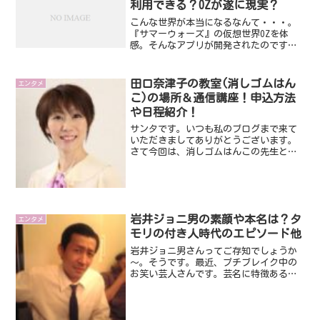
利用できる？OZが遂に現実？
こんな世界が本当になるなんて・・・。
『サマーウォーズ』の仮想世界OZを体
感。そんなアプリが開発されたのです。
映画からなんと１０年です。でも、技術
の進歩って凄すぎて、かなり感動です。
で、肝心なのがサマーウォーズアプリの
田口奈津子の教室(消しゴムはん
エンタメ
配信がいつからなのかです...
こ)の場所＆通信講座！申込方法
や日程紹介！
サンタです。いつも私のブログまで来て
いただきましてありがとうございます。
さて今回は、消しゴムはんこの先生とし
てメディアにも出演している田口奈津子
さんです。消しゴムはんこの教室につい
て、今回はチェックしていきたいと思い
ます。ではさっそくみてい...
岩井ジョニ男の素顔や本名は？タ
エンタメ
モリの付き人時代のエピソード他
岩井ジョニ男さんってご存知でしょうか
～。そうです。最近、プチブレイク中の
お笑い芸人さんです。芸名に特徴あるの
で、なんとなくわかる人もいるかと思い
ますけど、でもよくわからない人も多い
ですよね～。そこで、今回は、そんな岩
井ジョニ男さんの素顔や本...