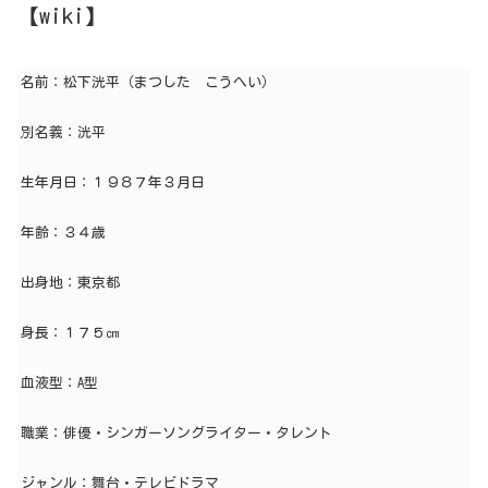
【wiki】
名前：松下洸平（まつした こうへい）
別名義：洸平
生年月日：１９８７年３月日
年齢：３４歳
出身地：東京都
身長：１７５㎝
血液型：A型
職業：俳優・シンガーソングライター・タレント
ジャンル：舞台・テレビドラマ