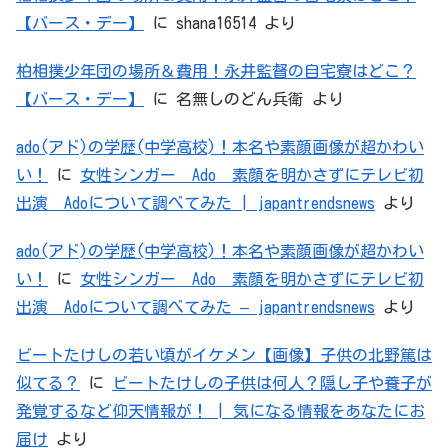
【バース・デー】
に
shana16514
より
柏相撲少年団の場所＆費用！永井監督の自宅寮はどこ？
【バース・デー】
に
名無しのどん兵衛
より
ado(アド)の学歴(中学高校)！本名や素顔画像が超かわい
い！
に
女性シンガー Ado 素顔を明かさずにテレビ初
出演 Adoについて調べてみた | japantrendsnews
より
ado(アド)の学歴(中学高校)！本名や素顔画像が超かわい
い！
に
女性シンガー Ado 素顔を明かさずにテレビ初
出演 Adoについて調べてみた – japantrendsnews
より
ビートたけしの若い頃がイケメン【画像】子供の北野篤は
似てる？
に
ビートたけしの子供は何人？隠し子や養子が
発覚するなど仰天情報が！ | 気になる情報をあなたにお
届け
より