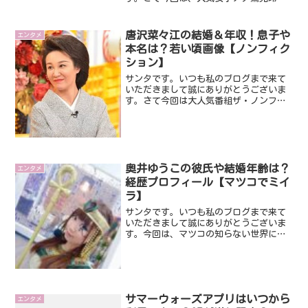
アナです。鷲見玲奈アナですが先日彼氏
の存在が報道されましたね。超イケメン
のパイロットのようなんです。ではさっ
唐沢菜々江の結婚＆年収！息子や
エンタメ
そくみていきましょうね。...
本名は？若い頃画像【ノンフィク
ション】
サンタです。いつも私のブログまで来て
いただきまして誠にありがとうございま
す。さて今回は大人気番組ザ・ノンフィ
クションです。今回は、唐沢菜々江ママ
が出演し話題になってます。いったいど
んな方なんでしょうね？そんなことでさ
っそくみていきましょうね...
奥井ゆうこの彼氏や結婚年齢は？
エンタメ
経歴プロフィール【マツコでミイ
ラ】
サンタです。いつも私のブログまで来て
いただきまして誠にありがとうございま
す。今回は、マツコの知らない世界に出
演し話題になっている奥井ゆうこさんで
す。ミイラの世界で話題になってますけ
ど、奥井ゆうこさんはいったいどんな方
なんでしょうね？そんなこ...
サマーウォーズアプリはいつから
エンタメ