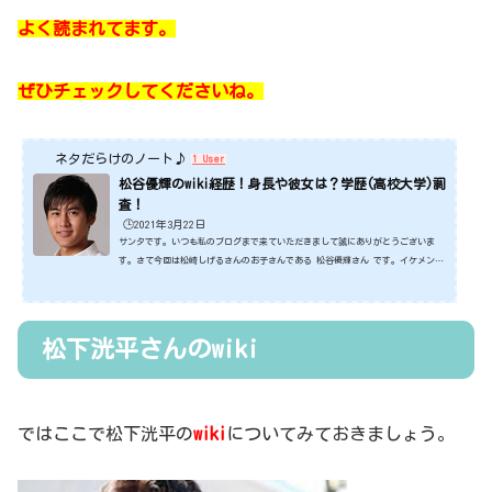
よく読まれてます。
ぜひチェックしてくださいね。
ネタだらけのノート♪
1 User
松谷優輝のwiki経歴！身長や彼女は？学歴(高校大学)調
査！
🕒️2021年3月22日
サンタです。いつも私のブログまで来ていただきまして誠にありがとうございま
す。さて今回は松崎しげるさんのお子さんである 松谷優輝さん です。イケメンで
すね～。ご両親の良いところを受け継いるんでしょうね。そんな松谷優輝さんにつ
いて今回はみていくことにします。ではさっそくみていきましょうね。スポンサー
リンク (adsbygoogle = window.adsbygoogle || ).push({});松谷優輝さんのwi
ki経歴！今回ニュースで話題になっている松谷優輝さんwikiや経歴をチェックして
松下洸平さんのwiki
みましょう。 &nbsp...
ではここで松下洸平の
wiki
についてみておきましょう。