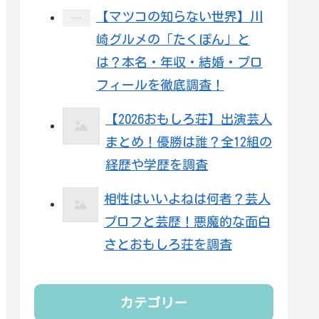
【マツコの知らない世界】川
崎グルメの「たくぽん」と
は？本名・年収・結婚・プロ
フィールを徹底調査！
【2026おもしろ荘】出演芸人
まとめ！優勝は誰？全12組の
経歴や学歴を調査
相性はいいよねは何者？芸人
プロフと芸歴！悪魔的な面白
さとおもしろ荘を調査
カテゴリー