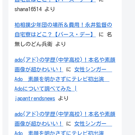
shana16514
より
柏相撲少年団の場所＆費用！永井監督の
自宅寮はどこ？【バース・デー】
に
名
無しのどん兵衛
より
ado(アド)の学歴(中学高校)！本名や素顔
画像が超かわいい！
に
女性シンガー
Ado 素顔を明かさずにテレビ初出演
Adoについて調べてみた |
japantrendsnews
より
ado(アド)の学歴(中学高校)！本名や素顔
画像が超かわいい！
に
女性シンガー
Ado 素顔を明かさずにテレビ初出演