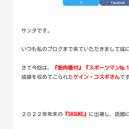
X
Facebook
サンタです。
いつも私のブログまで来ていただきまして誠
さて今回は、
『筋肉番付』『スポーツマン№
成績を収めてこられた
ケイン・コスギさん
で
２０２２年年末の
『SASUKE』
に出場し、話題