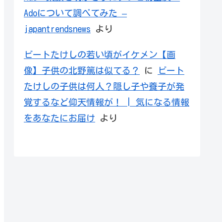
Adoについて調べてみた –
japantrendsnews
より
ビートたけしの若い頃がイケメン【画
像】子供の北野篤は似てる？
に
ビート
たけしの子供は何人？隠し子や養子が発
覚するなど仰天情報が！ | 気になる情報
をあなたにお届け
より