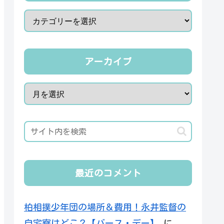
アーカイブ
最近のコメント
柏相撲少年団の場所＆費用！永井監督の
自宅寮はどこ？【バース・デー】
に