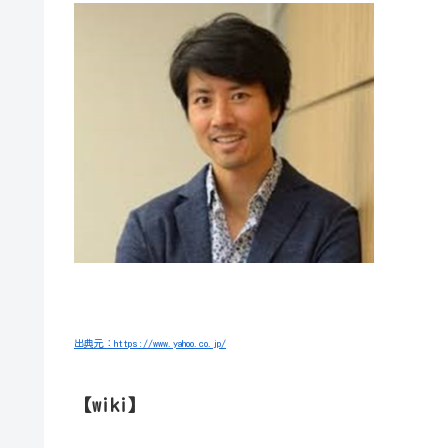
出典元：https://www.yahoo.co.jp/
【wiki】