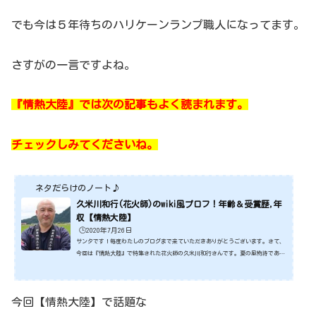
でも今は５年待ちのハリケーンランプ職人になってます。
さすがの一言ですよね。
『情熱大陸』では次の記事もよく読まれます。
チェックしみてくださいね。
ネタだらけのノート♪
久米川和行(花火師)のwiki風プロフ！年齢＆受賞歴,年
収【情熱大陸】
🕒️2020年7月26日
サンタです！毎度わたしのブログまで来ていただきありがとうございます。さて、
今回は『情熱大陸』で特集された花火師の久米川和行さんです。夏の風物詩である
「花火」ですが、今年２０２０年は世界的な例のアレの影響でみんなで花火を観る
ことができなくなってしまってますね。そんな花火職人である花火師の久米川和行
さん今回特集されて話題になってます。ではいったいどんな方なのでしょうね。そ
今回【情熱大陸】で話題な
んなことで今回は、花火師 久米川和行さんについてみていきたいと思います。で
はさっそくみていきましょう。スポンサーリンク (...