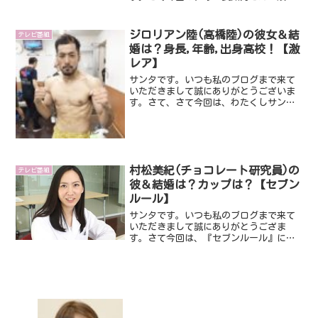
の池野慎太郎さんについてです。いった
いどんな方なんでしょうね。気になった
のでみていくことにしました。ではさっ
ジロリアン陸(高橋陸)の彼女＆結
テレビ番組
そくみていきましょう。ス...
婚は？身長,年齢,出身高校！【激
レア】
サンタです。いつも私のブログまで来て
いただきまして誠にありがとうございま
す。さて、さて今回は、わたくしサンタ
も大好きでよーくみている「激レアさ
ん」です。今回登場するのは、なんとボ
クサーなのに年間３００杯ほどのラーメ
ンを食べているというジロリ...
村松美紀(チョコレート研究員)の
テレビ番組
彼＆結婚は？カップは？【セブン
ルール】
サンタです。いつも私のブログまで来て
いただきまして誠にありがとうござま
す。さて今回は、『セブンルール』に出
演し話題になっている村松美紀さんで
す。ロッテのチョコレート研究員として
活躍されている松村美紀さん。とてもき
れいな方ですが、やはり気にな...