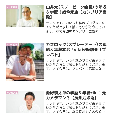
す。車椅子「コギー」を開発し、今話題
な企業TESS。そんなTESSの社長である鈴
山井太(スノーピーク会長)の年収
テレビ番組
木堅之さんにつ...
＆学歴！娘や家族【カンブリア宮
殿】
サンタです。いいつも私のブログまで来
ていただきまして誠にありがとうござい
ます。さて今回はカンブリア宮殿に出演
し話題になっているスノーピーク会長の
山井太さんです。いったいどんな方なん
でしょうね。気になったのでみていくこ
カズロック(スプレーアート)の年
テレビ番組
とにします。ではさっそく...
齢＆年収本名！wiki経歴調査【プ
レバト】
サンタです。いつも私のブログまできて
いただきまして誠にありがとうございま
す。さて今回は、プレバトで話題になっ
ているカズロックさんです。なんかいろ
いろと謎な感じがするじゃないですか
～。そんなことで今回はそんなカズロッ
クさんについてみていきたい...
池野慎太郎の学歴＆年齢wiki！元
テレビ番組
カメラマン？【長州力娘婿】
サンタです。いつも私のブログまで来て
いただきまして誠にありがとうございま
す。さて今回は、あの長州力さんの娘婿