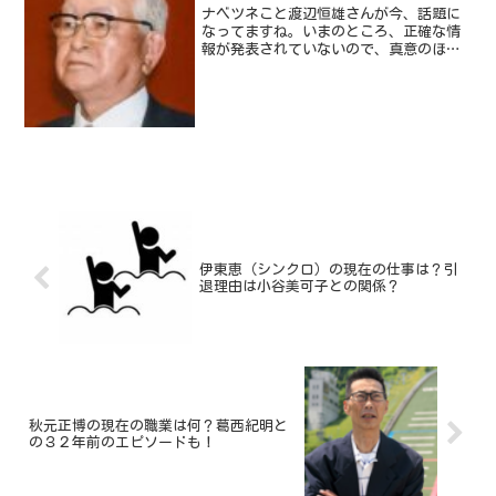
ナベツネこと渡辺恒雄さんが今、話題に
なってますね。いまのところ、正確な情
報が発表されていないので、真意のほど
はわかりません・・・。かなり世間に影
響を与えた方なので、どうなっているの
かを知りたいところですね。そんなナベ
ツネこと渡辺恒雄さんです...
伊東恵（シンクロ）の現在の仕事は？引
退理由は小谷美可子との関係？
秋元正博の現在の職業は何？葛西紀明と
の３２年前のエピソードも！