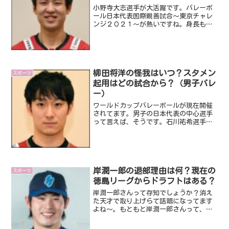
小野寺大志選手が大活躍です。バレーボ
ール日本代表国際親善試合～東京チャレ
ンジ２０２１～が熱いですね。身長も２
０１㎝あり、チームの中でもひときわ大
きい選手です。そんな小野寺大志選手。
どんな選手なんでしょうか？とても気に
なりました。そこで、今回...
柳田将洋の怪我はいつ？スタメン
スポーツ
起用はどの試合から？（男子バレ
ー）
ワールドカップバレーボールが現在開催
されてます。男子の日本代表の中心選手
って言えば、そうです。石川祐希選手と
柳田将洋選手ですよね。代表戦を観戦す
ると必ずと言っていいほどこの2人が出て
います。でも、でも、今回のワールドカ
ップでは柳田将洋選手が...
岸潤一郎の退部理由は何？現在の
スポーツ
徳島リーグからドラフトはある？
岸潤一郎さんって存知でしょうか？消え
た天才で取り上げらて話題になってます
よね～。もともと岸潤一郎さんって、高
校野球の常連校である、明徳義塾出身の
選手で、１年生から３年生までの間３年