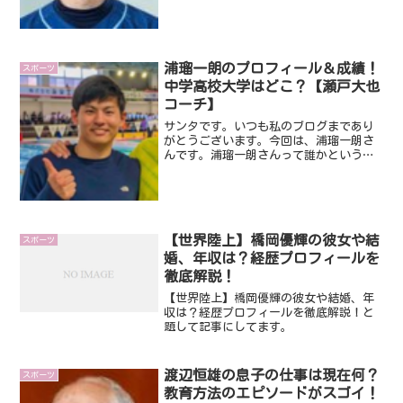
間連続で夏の甲子園に出場した当時話題
だった選手のひとりです。...
浦瑠一朗のプロフィール＆成績！
スポーツ
中学高校大学はどこ？【瀬戸大也
コーチ】
サンタです。いつも私のブログまであり
がとうございます。今回は、浦瑠一朗さ
んです。浦瑠一朗さんって誰かというと
あのスイマー瀬戸大也さんのコーチにな
った人なんです。瀬戸大也さんと言え
ば、日本水泳界の至宝そんな瀬戸大也さ
んのコーチになる方なので、...
【世界陸上】橋岡優輝の彼女や結
スポーツ
婚、年収は？経歴プロフィールを
徹底解説！
【世界陸上】橋岡優輝の彼女や結婚、年
収は？経歴プロフィールを徹底解説！と
題して記事にしてます。
渡辺恒雄の息子の仕事は現在何？
スポーツ
教育方法のエピソードがスゴイ！