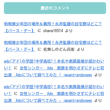
最近のコメント
柏相撲少年団の場所＆費用！永井監督の自宅寮はどこ？
【バース・デー】
に
shana16514
より
柏相撲少年団の場所＆費用！永井監督の自宅寮はどこ？
【バース・デー】
に
名無しのどん兵衛
より
ado(アド)の学歴(中学高校)！本名や素顔画像が超かわい
い！
に
女性シンガー Ado 素顔を明かさずにテレビ初
出演 Adoについて調べてみた | japantrendsnews
より
ado(アド)の学歴(中学高校)！本名や素顔画像が超かわい
い！
に
女性シンガー Ado 素顔を明かさずにテレビ初
出演 Adoについて調べてみた – japantrendsnews
より