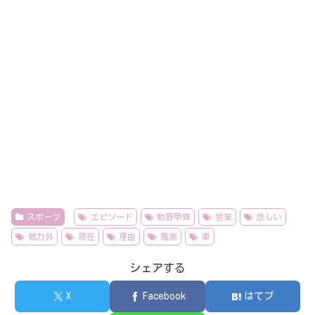
スポーツ
エピソード
勧野甲輝
営業
悲しい
戦力外
現在
理由
職業
車
シェアする
X
Facebook
はてブ