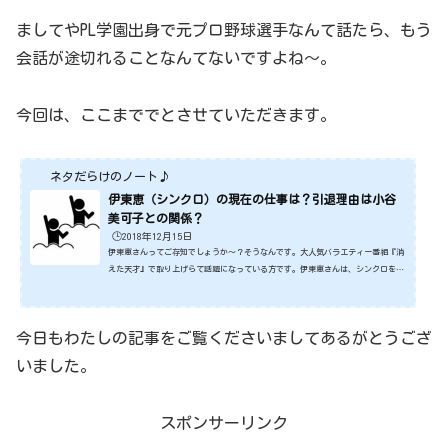
ましてやPL学園出身で元プロ野球選手なんて話たら、もう
会話が途切れることなんてないですよね～。
今回は、ここまででとさせていただきます。
ネタだらけのノート♪
伊東恵（シンクロ）の現在の仕事は？引退理由は小谷
美可子との関係？
🕒️2018年12月15日
伊東恵さんってご存知でしょうか～？そうなんです。大人気バラエティー番組『消
えた天才』で取り上げらて話題になっている方です。伊東恵さんは、シンクロをさ
れていて小谷未可子さんが勝てなかった天才として紹介されてます。そんな伊東恵
さんですが、今現在の仕事って何をされているのでしょうね？そこで今回は、そん
な伊東恵さんについてみていきたいと思います！それでは、さっそくみていきまし
今日もわたしの記事をご覧くださいましてあるがとうござ
ょう♪スポンサーリンク (adsbygoogle = window.adsbygoogle || ).push({});
『消えた天才』伊東恵（シンクロ）のプロフィール名前...
いました。
スポンサーリンク