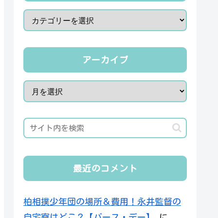
アーカイブ
最近のコメント
柏相撲少年団の場所＆費用！永井監督の
自宅寮はどこ？【バース・デー】
に