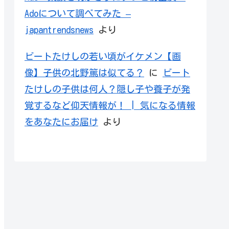
Adoについて調べてみた –
japantrendsnews
より
ビートたけしの若い頃がイケメン【画
像】子供の北野篤は似てる？
に
ビート
たけしの子供は何人？隠し子や養子が発
覚するなど仰天情報が！ | 気になる情報
をあなたにお届け
より