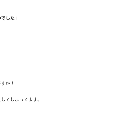
つでした
」
。
ですか！
上してしまってます。