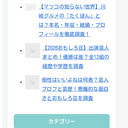
【マツコの知らない世界】川
崎グルメの「たくぽん」と
は？本名・年収・結婚・プロ
フィールを徹底調査！
【2026おもしろ荘】出演芸人
まとめ！優勝は誰？全12組の
経歴や学歴を調査
相性はいいよねは何者？芸人
プロフと芸歴！悪魔的な面白
さとおもしろ荘を調査
カテゴリー