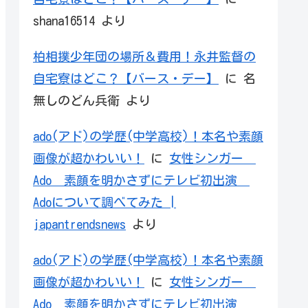
shana16514
より
柏相撲少年団の場所＆費用！永井監督の
自宅寮はどこ？【バース・デー】
に
名
無しのどん兵衛
より
ado(アド)の学歴(中学高校)！本名や素顔
画像が超かわいい！
に
女性シンガー
Ado 素顔を明かさずにテレビ初出演
Adoについて調べてみた |
japantrendsnews
より
ado(アド)の学歴(中学高校)！本名や素顔
画像が超かわいい！
に
女性シンガー
Ado 素顔を明かさずにテレビ初出演