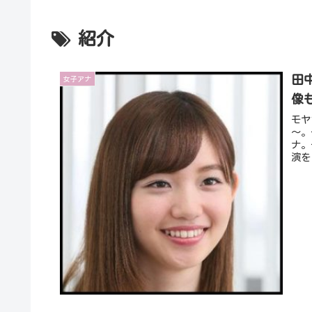
紹介
田
女子アナ
像
モヤ
～。
ナ。
演を