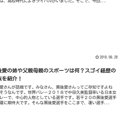
は、高校時代によきライバルがいました。そこで、今回...
2018.09.28
後愛の姉や父親母親のスポーツは何？スゴイ経歴の
族を紹介！
愛さんが話題です。みなさん、黒後愛さんってご存知ですよね
そうなんです。世界バレー２０１８で中田久美監督率いる日本女
レーで、中心的人物としている選手です。若干２０の黒後愛選手
躍に期待大です。そんな黒後愛選手をここまで、凄い選手...