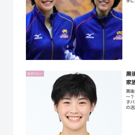
手に
黒
女子バレー
家
黒後
～？
子バ
の活