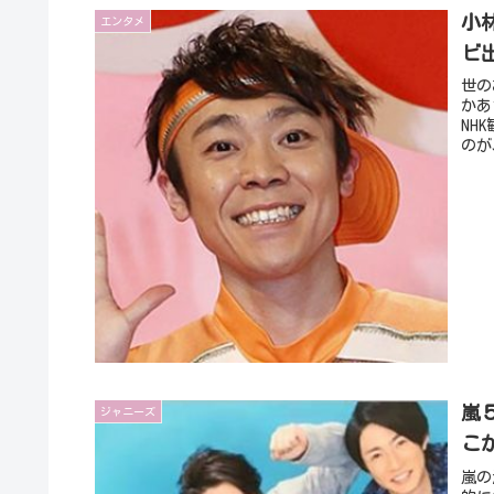
小
エンタメ
ビ
世の
かあ
NH
のが
嵐
ジャニーズ
こ
嵐の