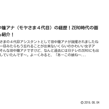
中瞳アナ（モヤさま４代目）の経歴！ZERO時代の画
も紹介！
さまの４代目アシスタントとして田中瞳アナが抜擢されましたね
一目みたらもう忘れることが出来ないくらいのかわいい女子ア
そんな田中瞳アナですけど、なんと過去には日テレのZEROにも出
していたんです～。よーくみると、「あーこの娘ね～...
2019.08.04