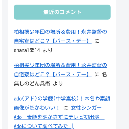
最近のコメント
柏相撲少年団の場所＆費用！永井監督の
自宅寮はどこ？【バース・デー】
に
shana16514
より
柏相撲少年団の場所＆費用！永井監督の
自宅寮はどこ？【バース・デー】
に
名
無しのどん兵衛
より
ado(アド)の学歴(中学高校)！本名や素顔
画像が超かわいい！
に
女性シンガー
Ado 素顔を明かさずにテレビ初出演
Adoについて調べてみた |