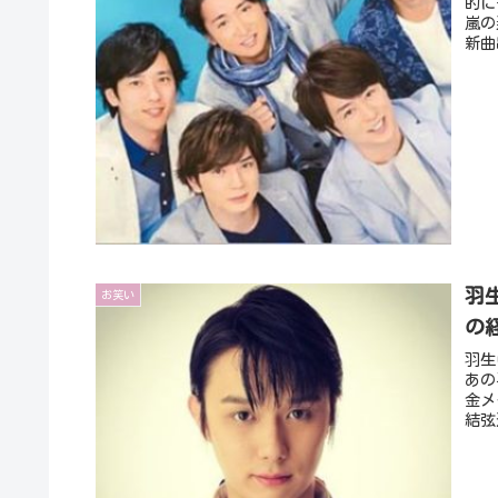
的に
嵐の
新曲
羽
お笑い
の
羽生
あの
金メ
結弦