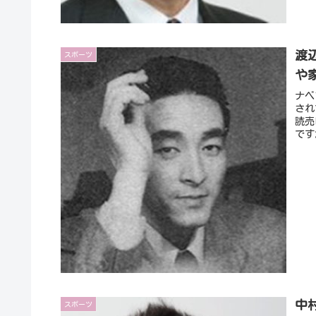
渡
スポーツ
や
ナベ
され
読売
です
中
スポーツ