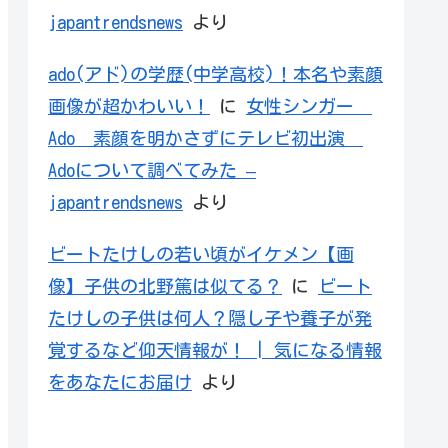
japantrendsnews
より
ado(アド)の学歴(中学高校)！本名や素顔
画像が超かわいい！
に
女性シンガー
Ado 素顔を明かさずにテレビ初出演
Adoについて調べてみた –
japantrendsnews
より
ビートたけしの若い頃がイケメン【画
像】子供の北野篤は似てる？
に
ビート
たけしの子供は何人？隠し子や養子が発
覚するなど仰天情報が！ | 気になる情報
をあなたにお届け
より