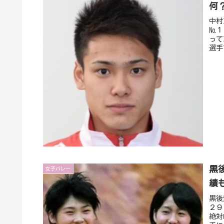
何
中村
№１
って
選手
黒
女子バレー
績
黒後
２９
絶対