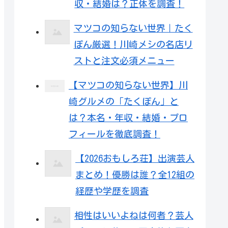
収・結婚は？正体を調査！
マツコの知らない世界｜たく
ぽん厳選！川崎メシの名店リ
ストと注文必須メニュー
【マツコの知らない世界】川
崎グルメの「たくぽん」と
は？本名・年収・結婚・プロ
フィールを徹底調査！
【2026おもしろ荘】出演芸人
まとめ！優勝は誰？全12組の
経歴や学歴を調査
相性はいいよねは何者？芸人