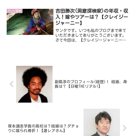
は、江戸切子の世界に魅了され、現在自
身のブランドを立ち上げるほどのスゴイ
吉田勝次(洞窟探検家)の年収・収
方なんです。そんな三澤世奈さ...
テレビ番組
入！嫁やツアーは？【クレイジー
ジャーニー】
サンタです。いつも私のブログまで来て
いただきましてありがとうございます。
さて今回は、【クレイジージャーニー】
に出演し話題になっている吉田勝次さん
です。吉田勝次さんですが、洞窟探検家
として活動されています！そこで、吉田
勝次さんの年収・収入・嫁...
副島淳のプロフィール(経歴)！ 結婚、身
長は？【日曜THEリアル!】
塚本康浩学長の高校は？結婚は？ダチョ
ウに蹴られ骨折！【激レアさん】