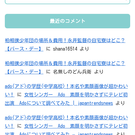
最近のコメント
柏相撲少年団の場所＆費用！永井監督の自宅寮はどこ？
【バース・デー】
に
shana16514
より
柏相撲少年団の場所＆費用！永井監督の自宅寮はどこ？
【バース・デー】
に
名無しのどん兵衛
より
ado(アド)の学歴(中学高校)！本名や素顔画像が超かわい
い！
に
女性シンガー Ado 素顔を明かさずにテレビ初
出演 Adoについて調べてみた | japantrendsnews
より
ado(アド)の学歴(中学高校)！本名や素顔画像が超かわい
い！
に
女性シンガー Ado 素顔を明かさずにテレビ初
出演 Adoについて調べてみた – japantrendsnews
より