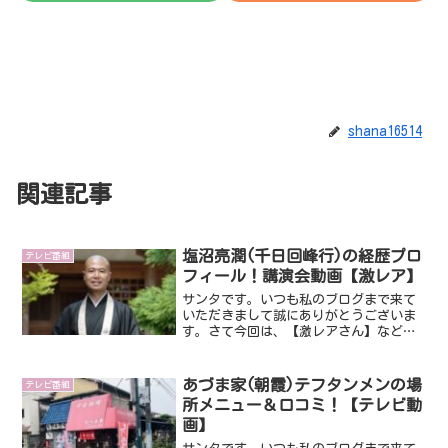
shana16514
関連記事
塩沼亮潤(千日回峰行)の経歴プロ
テレビ番組
フィール！講演会動画【激レア】
サンタです。いつも私のブログまで来て
いただきまして誠にありがとうございま
す。さて今回は、【激レアさん】などの
メディアに出演し話題になっている塩沼
亮潤さんです。塩沼亮潤さんですが、な
んと１３００年の間で千日回峰行という
あづま家(朝霞)テフタンメンの場
テレビ番組
修行にたった２人しか達成...
所メニュー＆口コミ！【テレビ動
画】