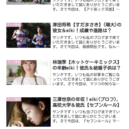
サンタです。いつも私のブログまで来て
いただきまして誠にありがとうございま
す。さて今回は、【アド街ック天国】な
どメディアでも紹介されている埼玉県朝
霞市にあるあづま家さんです。「テフタ
ンメン」が超人気で話題です。今回は、
津田将希【すだまさき】(順大)の
テレビ番組
そんなあづま家さんについ...
彼女＆wiki！成績や進路は？
サンタです。いつも私のブログまで来て
いただきまして誠にありがとうございま
す。さて今回は、箱根駅伝です。なん
と、あの箱根駅伝にすだまさきさんが出
場？かなり話題になってますね。順天堂
大学の津田将希（つだまさき）さんが
林瑞季【ホットケーキミックス】
テレビ番組
（すだまさき）さんって聞こえ...
の年齢wiki！彼氏＆結婚子供は？
サンタです。いつも私の記事をご覧にな
っていただきまして誠にありがとうござ
います。さて今回は、マツコの知らない
世界にも出演し話題になっている林瑞季
さんです。とてもかわいい感じの方なの
で、彼氏や結婚・お子さんなど気になり
三澤世奈の年収！wiki(プロフ),
テレビ番組
ました。今回はそのあたり...
高校大学＆彼氏【セブンルール】
サンタです！いつも当ブログまできてい
ただきまして誠にありがとうございま
す。さて今回は、『セブンルール』で話
題な三澤世奈さんです。三澤世奈さん