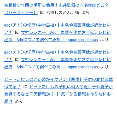
柏相撲少年団の場所＆費用！永井監督の自宅寮はどこ？
【バース・デー】
に
名無しのどん兵衛
より
ado(アド)の学歴(中学高校)！本名や素顔画像が超かわい
い！
に
女性シンガー Ado 素顔を明かさずにテレビ初
出演 Adoについて調べてみた | japantrendsnews
より
ado(アド)の学歴(中学高校)！本名や素顔画像が超かわい
い！
に
女性シンガー Ado 素顔を明かさずにテレビ初
出演 Adoについて調べてみた – japantrendsnews
より
ビートたけしの若い頃がイケメン【画像】子供の北野篤は
似てる？
に
ビートたけしの子供は何人？隠し子や養子が
発覚するなど仰天情報が！ | 気になる情報をあなたにお
届け
より