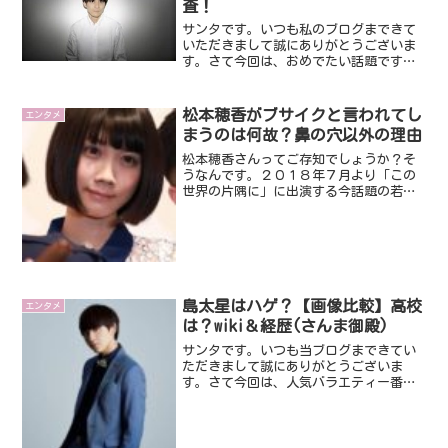
査！
サンタです。いつも私のブログまできて
いただきまして誠にありがとうございま
す。さて今回は、おめでたい話題です。
なんと元関ジャニ∞の渋谷すばるさんが
結婚を発表されましたね！最近は世界的
な例のアレの影響もあって、あまり良い
松本穂香がブサイクと言われてし
エンタメ
ニュースがなかったので結...
まうのは何故？鼻の穴以外の理由
松本穂香さんってご存知でしょうか？そ
うなんです。２０１８年７月より「この
世界の片隅に」に出演する今話題の若手
女優さんですね。あのauのCMでも話題の
松本穂香さんですが、ネット上では「ブ
サイク」なんて書かれたりしてますね。
そこで、今回は、そん...
島太星はハゲ？【画像比較】高校
エンタメ
は？wiki＆経歴(さんま御殿)
サンタです。いつも当ブログまできてい
ただきまして誠にありがとうございま
す。さて今回は、人気バラエティー番組
『踊る！さんま御殿！！』で話題な島太
星さんです。いったいどんな方なんでし
ょうね？今回は、そんな島太星さんにつ
いてみていきたいと思います...