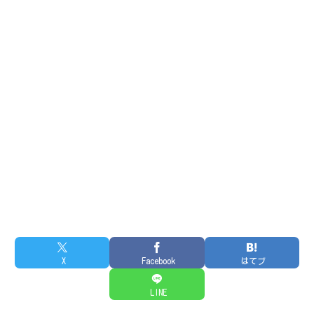
X
Facebook
はてブ
LINE