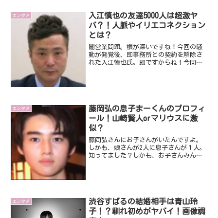
を手にしました。まだまだ...
入江慎也の友達5000人は超激ヤ
エンタメ
バ？！人脈やイリエコネクション
とは？
闇営業問題。根が深いですね！今回の騒
動が発覚後、即事務所との契約を解除さ
れた入江慎也氏。即ですからね！今回の
ことの重大さがわかります。で、今回の
騒動を引き起こした入江慎也氏ですが、
友達がなんと５０００人もいるなんてよ
く話しました。友達が５０...
藤岡弘の息子まーくんのプロフィ
エンタメ
ール！山崎賢人orマリウスに激
似？
藤岡弘さんにお子さんがいたんですよ。
しかも、娘さんが2人に息子さんが１人。
知ってました？しかも、お子さんみんな
美男美女なんですよ。やばいレベルのイ
ケメン＆美女なお子さんです。かなりび
っくりしてしまいましたが、今回は、特
にびっくりした藤岡弘さ...
渋谷すばるの結婚相手は青山玲
エンタメ
子！？馴れ初めがヤバイ！画像調