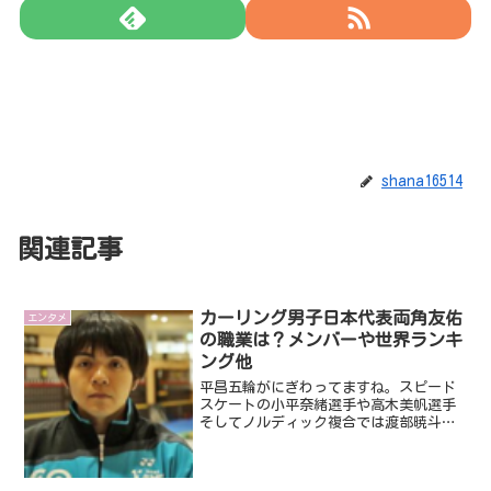
shana16514
関連記事
カーリング男子日本代表両角友佑
エンタメ
の職業は？メンバーや世界ランキ
ング他
平昌五輪がにぎわってますね。スピード
スケートの小平奈緒選手や高木美帆選手
そしてノルディック複合では渡部暁斗選
手も銀メダル、スノーボードハーフパイ
プでは強敵ショーン・ホワイト選手には
惜敗しましたが平野歩夢選手も銀メダル