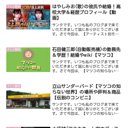
す。高橋博之社長ですが、生産者と消費
者を直接つなげる『ポケットマルシェ』
はやしみお(歌)の彼氏や結婚！高
テレビ番組
の運営をされています。そ...
校大学＆経歴プロフィール【動
画】
サンタです。いつも私のブログまで来て
いただきまして誠にありがとうございま
す。さて今回は、【アーティスト別モノ
マネ頂上決戦】に出演し話題になってい
るはやしみおさんです。YOASOBIさんの
モノマネをされ、よよよちゃんと対決し
石田健三郎(自動販売機)の勤務先
テレビ番組
たはやしみおさん。...
＆学歴！結婚やwiki【マツコ】
サンタです。いつも私のブログまで来て
いただきまして誠にありがとうございま
す。さて今回は、【マツコの知らない世
界】に出演し話題になっている自動販売
機マニアの石田健三郎さんです。いった
いどんな方なんでしょうね。ではさっそ
立山サンダーバード【マツコの知
テレビ番組
くみていきましょうね。ス...
らない世界】の場所や評判＆商品
【伝説のコンビニ】
サンタです。いつも私のブログまで来て
いただきまして誠にありがとうございま
す。さて今回は、【マツコの知らない世
界】に出演し話題になっている立山サン
ダーバードさんについてです。伝説的な
ローカルコンビニとも呼ばれ、かなり人