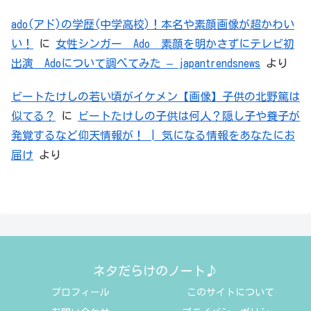
ado(アド)の学歴(中学高校)！本名や素顔画像が超かわい
い！
に
女性シンガー Ado 素顔を明かさずにテレビ初
出演 Adoについて調べてみた – japantrendsnews
より
ビートたけしの若い頃がイケメン【画像】子供の北野篤は
似てる？
に
ビートたけしの子供は何人？隠し子や養子が
発覚するなど仰天情報が！ | 気になる情報をあなたにお
届け
より
ネタだらけのノート♪
プロフィール
このサイトについて