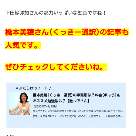
下田紗弥加さんの魅力いっぱいな動画ですね！
橋本美穂さん(くっきー通訳)の記事も
人気です。
ぜひチェックしてくださいね。
ネタだらけのノート♪
橋本美穂(くっきー通訳)の事務所は？料金(ギャラ)＆
おススメ勉強法は？【激レアさん】
🕒️2020年4月25日
サンタです。いつも私の記事をご覧になっていただきまして誠にありがとうござい
ます。さて今回わたくしサンタが気になったのが、大好きでよーーく視聴する番組
「激レアさんを連れてきた。」に出演で話題になっている橋本美穂さんです。橋本
美穂さんって、同時通訳をされる英語のスペシャリストなのですが、今回はなんと
いってもあの、野生爆弾くっきーさんの通訳です。くっきーさんは普段でもけっこ