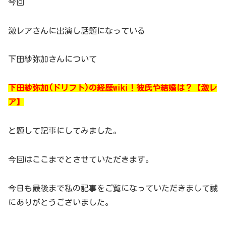
今回
うわかる人にしかわらない感性の持ち主（→いい意味で）ですよね。そんなくっき
ーさんの通訳なんて超大変。しかも番組を視聴した方は、お...
激レアさんに出演し話題になっている
下田紗弥加さんについて
下田紗弥加(ドリフト)の経歴wiki！彼氏や結婚は？【激レ
ア】
と題して記事にしてみました。
今回はここまでとさせていただきます。
今日も最後まで私の記事をご覧になっていただきまして誠
にありがとうございました。