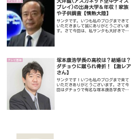
大坪誠(アスカネット空中ディス
テレビ番組
気のあるお店です。そんな...
プレイ)の出身大学＆年収！家族
や子供調査【情熱大陸】
サンタです。いつも私のブログまできて
いただきまして誠にありがとうございま
す。さて今回は、私サンタも大好きでよ
くみている【情熱大陸】です。今回は、
大坪誠さんが出演されます。大坪誠さん
は、「空中ディスプレイ」で話題ですよ
ね。そんな大坪誠さんにつ...
塚本康浩学長の高校は？結婚は？
テレビ番組
ダチョウに蹴られ骨折！【激レア
さん】
サンタです！いつも私のブログまで来て
いただきありがとうございます。さて今
回はダチョウで有名な塚本康浩学長で
す。「激レアさんを連れてきた」で話題
であり、最近ではメディアへの露出がか
なり増えてきてます！そこで今回はそん
なダチョウで有名な塚本康浩...