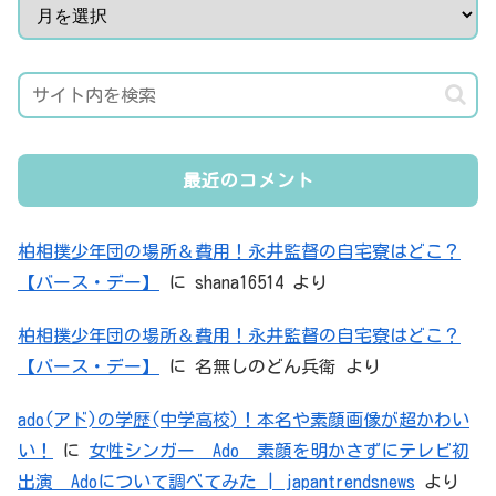
最近のコメント
柏相撲少年団の場所＆費用！永井監督の自宅寮はどこ？
【バース・デー】
に
shana16514
より
柏相撲少年団の場所＆費用！永井監督の自宅寮はどこ？
【バース・デー】
に
名無しのどん兵衛
より
ado(アド)の学歴(中学高校)！本名や素顔画像が超かわい
い！
に
女性シンガー Ado 素顔を明かさずにテレビ初
出演 Adoについて調べてみた | japantrendsnews
より