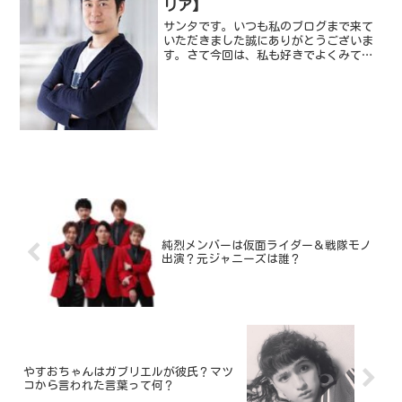
リア】
サンタです。いつも私のブログまで来て
いただきました誠にありがとうございま
す。さて今回は、私も好きでよくみてい
る「カンブリア宮殿」に出演し話題にな
っている中山亮太郎さんです。今話題の
企業マクアケのイケメン経営者でとして
有名ですね。そんなことで...
純烈メンバーは仮面ライダー＆戦隊モノ
出演？元ジャニーズは誰？
やすおちゃんはガブリエルが彼氏？マツ
コから言われた言葉って何？