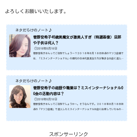
よろしくお願いいたします。
ネタだらけのノート♪
菅野安希子45歳美魔女が激美人すぎ（特選画像）旦那
や子供は何人？
🕒️2018年8月18日
菅野安希子さんってご存知でしょう～？２０１８年８月１８日放送のマツコ会議で
は、「ミスインターナショナル」の歴代の日本代表美女たちが集まるOG会に潜入し
てます。そこで、菅野安希子さんは、マツコ・デラックスさんに「奇跡の４５歳」
と言われましたね。ご覧になった方、みなさん同じように感じたと思いますが、４
５歳なんて全く見えないです。相当美人な方なので、びっくりしましたね。でも、
ミスインターナショナルなのだから、当然と言えば当然の美しさかもしれませんけ
ネタだらけのノート♪
どね。そこで、今回は、そんな菅野安希子さんについて旦...
菅野安希子の経歴や職業は？ミスインターナショナルO
G会の活動内容は？
🕒️2018年8月18日
菅野安希子さんってご存知でしょうか～。そうなんです。２０１８年８月１８日放
送の「マツコ会議」で潜入したミスインターナショナルOG会に出席していたもの凄
い美女です。菅野安希子さんが、美女だなんて当然ですよね。ミスインターナショ
ナルOGなんですから。でも、年齢を聞いてまたびっくりです。こんなきれいなひと
がいるんだ～ってくらい美しい方です。そこで、今回は、マツコ・デラックスさん
も絶賛したミスインターナショナルOGの菅野安希子さんについてみてみますね。ス
スポンサーリンク
ポンサーリンク (adsbygoogle = window.adsbygoog...