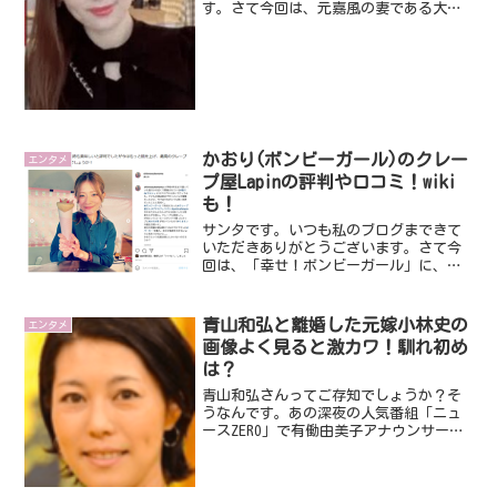
す。さて今回は、元嘉風の妻である大西
愛氏についてです。最近、よろしくない
ニュースで話題になってしまってますよ
ね。そんな大西愛氏いったいどんな人な
んでしょうね？超気になっ...
かおり(ボンビーガール)のクレー
エンタメ
プ屋Lapinの評判や口コミ！wiki
も！
サンタです。いつも私のブログまできて
いただきありがとうございます。さて今
回は、「幸せ！ボンビーガール」に、ク
レープ作りド素人なのに開業資金５００
万を手に入れ、実際に開業したかおりさ
んについてみていきたいと思います。５
青山和弘と離婚した元嫁小林史の
エンタメ
００万と言う大金をもって...
画像よく見ると激カワ！馴れ初め
は？
青山和弘さんってご存知でしょうか？そ
うなんです。あの深夜の人気番組「ニュ
ースZERO」で有働由美子アナウンサーと
一緒に番組を盛り上げていく予定だった
記者ですね。ですが、今回とんでもない
ニュースが飛びこんできてしまいました