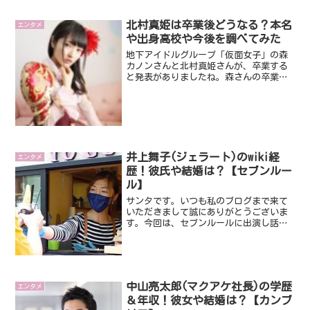
ね。どうやら、青山和...
北村真姫は卒業後どうなる？本名
エンタメ
や出身高校や今後を調べてみた
地下アイドルグループ「仮面女子」の森
カノンさんと北村真姫さんが、卒業する
と発表がありましたね。森さんの卒業理
由が「念願の新メンバーも入って新たな
仮面女子、アリス十番の始まりを機に卒
業を決意…」北村さんは「椎間板ヘルニ
アの再発…」と報告してま...
井上舞子(ジェラート)のwiki経
エンタメ
歴！彼氏や結婚は？【セブンルー
ル】
サンタです。いつも私のブログまで来て
いただきまして誠にありがとうございま
す。今回は、セブンルールに出演し話題
になっているジェラート職人の井上舞子
さんです。いったいどんな方なんでしょ
うね。気になったのでみていくことにし
ました。ではさっそくみて...
中山亮太郎(マクアケ社長)の学歴
エンタメ
＆年収！彼女や結婚は？【カンブ