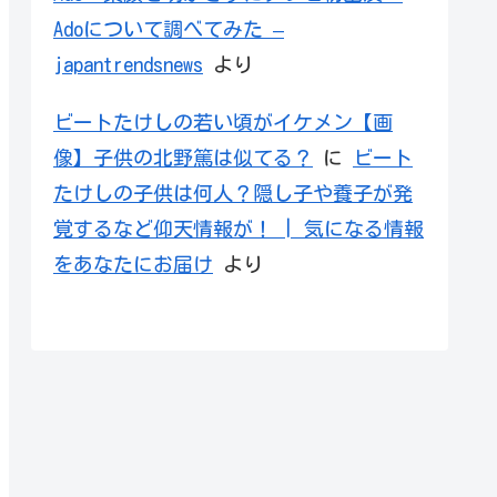
Adoについて調べてみた –
japantrendsnews
より
ビートたけしの若い頃がイケメン【画
像】子供の北野篤は似てる？
に
ビート
たけしの子供は何人？隠し子や養子が発
覚するなど仰天情報が！ | 気になる情報
をあなたにお届け
より