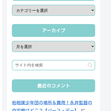
アーカイブ
最近のコメント
柏相撲少年団の場所＆費用！永井監督の
自宅寮はどこ？【バース・デー】
に