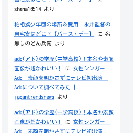
shana16514
より
柏相撲少年団の場所＆費用！永井監督の
自宅寮はどこ？【バース・デー】
に
名
無しのどん兵衛
より
ado(アド)の学歴(中学高校)！本名や素顔
画像が超かわいい！
に
女性シンガー
Ado 素顔を明かさずにテレビ初出演
Adoについて調べてみた |
japantrendsnews
より
ado(アド)の学歴(中学高校)！本名や素顔
画像が超かわいい！
に
女性シンガー
Ado 素顔を明かさずにテレビ初出演