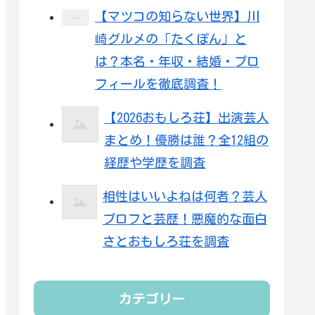
【マツコの知らない世界】川
崎グルメの「たくぽん」と
は？本名・年収・結婚・プロ
フィールを徹底調査！
【2026おもしろ荘】出演芸人
まとめ！優勝は誰？全12組の
経歴や学歴を調査
相性はいいよねは何者？芸人
プロフと芸歴！悪魔的な面白
さとおもしろ荘を調査
カテゴリー