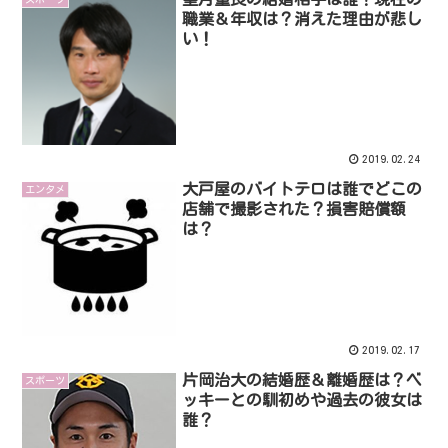
職業＆年収は？消えた理由が悲し
い！
2019.02.24
大戸屋のバイトテロは誰でどこの
エンタメ
店舗で撮影された？損害賠償額
は？
2019.02.17
片岡治大の結婚歴＆離婚歴は？ベ
スポーツ
ッキーとの馴初めや過去の彼女は
誰？