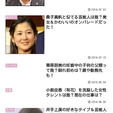
2019.07.22
桑子真帆と似てる芸能人は誰？美
女子アナ
女＆かわいいのオンパレードだっ
た！
2019.07.15
華原朋美の妊娠中の子供の父親っ
エンタメ
て誰？馴れ初めは？顔や勤務先
も！
2019.05.04
小阪由香（有花）を洗脳した女性
女優
タレントは誰？現在の仕事は？
2019.05.03
井手上漠の好きなタイプ＆芸能人
モデル