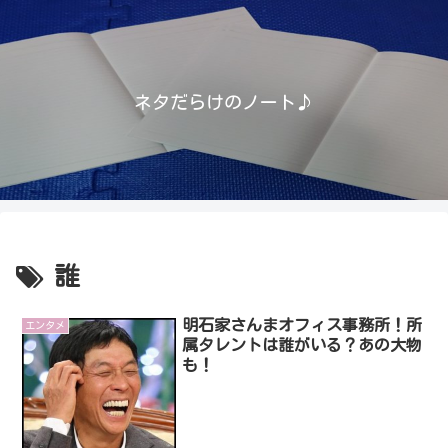
ネタだらけのノート♪
誰
明石家さんまオフィス事務所！所
エンタメ
属タレントは誰がいる？あの大物
も！