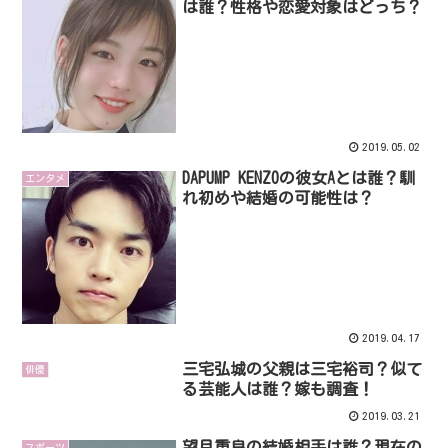
は誰？性格や恋愛対象はどっち？
2019.05.02
DAPUMP KENZOの彼女Aとは誰？馴
エンタメ
れ初めや結婚の可能性は？
2019.04.17
三宅弘城の父親は三宅裕司？似て
俳優
る芸能人は誰？嫁も調査！
2019.03.21
望月重良の結婚相手は誰？現在の
スポーツ