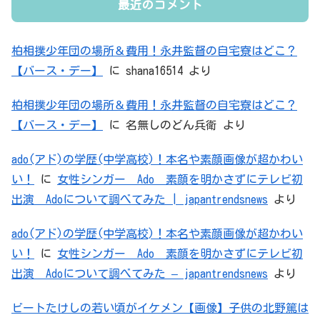
最近のコメント
柏相撲少年団の場所＆費用！永井監督の自宅寮はどこ？
【バース・デー】
に
shana16514
より
柏相撲少年団の場所＆費用！永井監督の自宅寮はどこ？
【バース・デー】
に
名無しのどん兵衛
より
ado(アド)の学歴(中学高校)！本名や素顔画像が超かわい
い！
に
女性シンガー Ado 素顔を明かさずにテレビ初
出演 Adoについて調べてみた | japantrendsnews
より
ado(アド)の学歴(中学高校)！本名や素顔画像が超かわい
い！
に
女性シンガー Ado 素顔を明かさずにテレビ初
出演 Adoについて調べてみた – japantrendsnews
より
ビートたけしの若い頃がイケメン【画像】子供の北野篤は