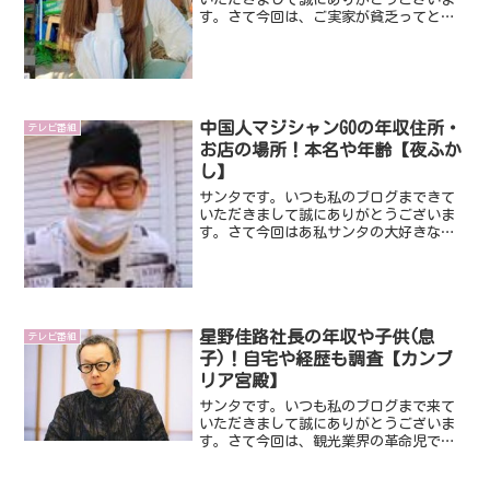
す。さて今回は、ご実家が貧乏ってとで
話題になっている磯部希帆さんです。貧
乏ネタをする方多いですけど、今回みて
いる磯部希帆さんはリアルっぽいです
ね。そんなことで今回は、磯...
中国人マジシャンGOの年収住所・
テレビ番組
お店の場所！本名や年齢【夜ふか
し】
サンタです。いつも私のブログまできて
いただきまして誠にありがとうございま
す。さて今回はあ私サンタの大好きな番
組である「月曜から夜ふかし」で話題に
なっている中国人マジシャンGOさんで
す。凄腕のマジシャンです。そんなGOさ
んですが、いったいどん...
星野佳路社長の年収や子供(息
テレビ番組
子)！自宅や経歴も調査【カンブ
リア宮殿】
サンタです。いつも私のブログまで来て
いただきまして誠にありがとうございま
す。さて今回は、観光業界の革命児であ
る星野リゾートの星野佳路社長です。カ
ンブリア宮殿にも出演し話題になってま