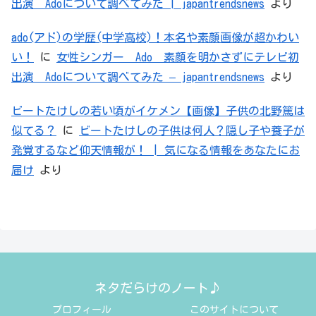
出演 Adoについて調べてみた | japantrendsnews
より
ado(アド)の学歴(中学高校)！本名や素顔画像が超かわい
い！
に
女性シンガー Ado 素顔を明かさずにテレビ初
出演 Adoについて調べてみた – japantrendsnews
より
ビートたけしの若い頃がイケメン【画像】子供の北野篤は
似てる？
に
ビートたけしの子供は何人？隠し子や養子が
発覚するなど仰天情報が！ | 気になる情報をあなたにお
届け
より
ネタだらけのノート♪
プロフィール
このサイトについて