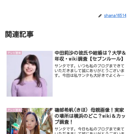
shana16514
関連記事
中田莉沙の彼氏や結婚は？大学＆
テレビ番組
年収・wiki調査【セブンルール】
サンタです。いつも私のブログまできて
いただきまして誠にありがとうございま
す。今回は私サンタも大好きでよくみて
いる番組【セブンルール】です。今回出
演で話題になっているのが中田莉沙さん
です。中田莉沙さんは現役のヘッドハン
ターであり、なんと２０２...
磯部希帆(きほ) 母親画像！実家
テレビ番組
の場所は横浜のどこ？wiki＆カッ
プ調査！
サンタです。今日も私のブログまで来て
いただきまして誠にありがとうございま