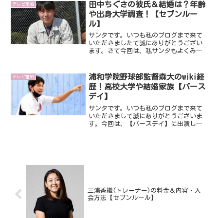
す。いったおいどんな方なのでしょう
田中ちぐさの彼氏＆結婚は？年齢
テレビ番組
ね。今回は、そのあたりにつ...
や出身大学調査！【セブンルー
ル】
サンタです。いつも私のブログまで来て
いただきましたて誠にありがとうござい
ます。さて今回は、私サンタもよくみて
いる「セブンルール」です。今回は、日
本モンキーセンター飼育員の田中ちぐさ
さんです。いったいどんな方なのでしょ
浦和学院野球部監督森大のwiki経
テレビ番組
うね。彼氏や結婚について...
歴！高校大学や結婚家族【バース
デイ】
サンタです。いつも私のブログまで来て
いただきまして誠にありがとうございま
す。今回は、【バースデイ】に出演し話
題になっている甲子園常連校である浦和
学院の森大監督です。監督というと、年
配の方のイメージがありますけど森大監
督は現在３１歳なんです。...
三浦香織(トレーナー)の料金＆内容・入
会方法【セブンルール】