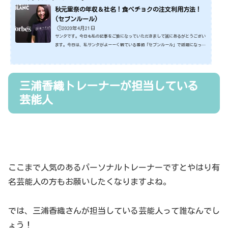
秋元里奈の年収＆社名！食べチョクの注文利用方法！
(セブンルール)
🕒️2020年4月21日
サンタです。今日も私の記事をご覧になっていただきまして誠にあるがとうござい
ます。今日は、私サンタがよーーく観ている番組「セブンルール」で話題になった
秋元里奈さんについてです。まだ２０代ながら起業されている経営者なんです。そ
んな秋元里奈さんですが、年収や社名などが気になりました。そこで今回はそのあ
たりをみていきたいと思います。ではさっそくみていきましょう～。スポンサーリ
ンク (adsbygoogle = window.adsbygoogle || ).push({});秋元里奈さんの年収
三浦香織トレーナーが担当している
は？今回のセブンルールで話題な秋元里奈さんですが...
芸能人
ここまで人気のあるパーソナルトレーナーですとやはり有
名芸能人の方もお願いしたくなりますよね。
では、三浦香織さんが担当している芸能人って誰なんでし
ょう！