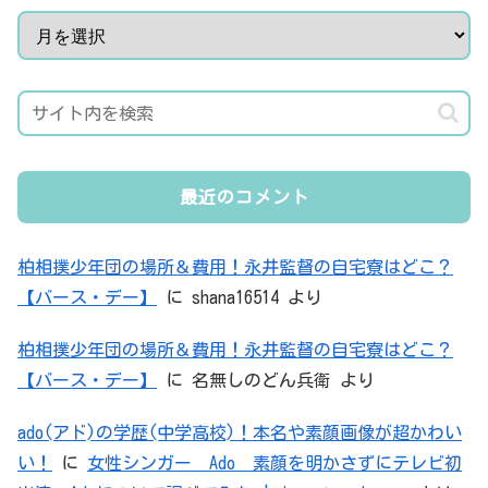
最近のコメント
柏相撲少年団の場所＆費用！永井監督の自宅寮はどこ？
【バース・デー】
に
shana16514
より
柏相撲少年団の場所＆費用！永井監督の自宅寮はどこ？
【バース・デー】
に
名無しのどん兵衛
より
ado(アド)の学歴(中学高校)！本名や素顔画像が超かわい
い！
に
女性シンガー Ado 素顔を明かさずにテレビ初