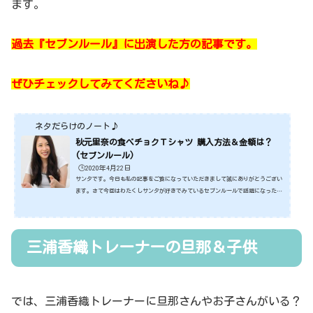
ます。
過去『セブンルール』に出演した方の記事です。
ぜひチェックしてみてくださいね♪
ネタだらけのノート♪
秋元里奈の食べチョクＴシャツ 購入方法＆金額は？
(セブンルール)
🕒️2020年4月22日
サンタです。今日も私の記事をご覧になっていただきまして誠にありがとうござい
ます。さて今回はわたくしサンタが好きでみているセブンルールで話題になった秋
元里奈さんです。秋元里奈さんはまだ２９歳ですが、会社を経営されているんで
す。スゴイですよね。ビビッドガーデンという会社を経営されているんです！そん
なビビッドガーデンの中で、「食べチョク」と言うプラットフォームを運営してい
るんです。そんなことで今回は、秋元里奈さんやまたこの食べチョク、そして食べ
三浦香織トレーナーの旦那＆子供
チョクＴシャツが気になった方のために購入方法や金額など...
では、三浦香織トレーナーに旦那さんやお子さんがいる？