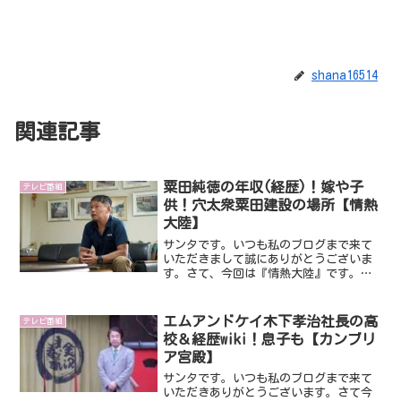
shana16514
関連記事
粟田純徳の年収(経歴)！嫁や子
テレビ番組
供！穴太衆粟田建設の場所【情熱
大陸】
サンタです。いつも私のブログまで来て
いただきまして誠にありがとうございま
す。さて、今回は『情熱大陸』です。今
回は、「穴太積み(あのうづみ)」という
え伝統技術を受け継ぐ粟田建設の第１５
代目の代表粟田純徳さんです。いったい
エムアンドケイ木下孝治社長の高
テレビ番組
どんな方なんでしょうね...
校＆経歴wiki！息子も【カンブリ
ア宮殿】
サンタです。いつも私のブログまで来て
いただきありがとうございます。さて今