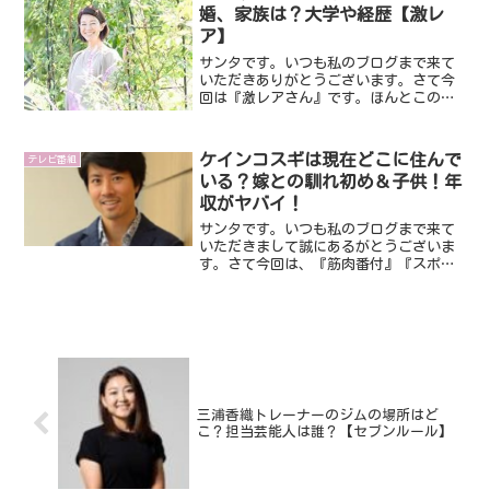
婚、家族は？大学や経歴【激レ
ア】
サンタです。いつも私のブログまで来て
いただきありがとうございます。さて今
回は『激レアさん』です。ほんとこの番
組で激レアな方登場しますよね。そんな
激レアさんですが、今回はなんとマサイ
族と一緒に仕事をした経験のある吉開千
ケインコスギは現在どこに住んで
テレビ番組
代さんです。いったいどん...
いる？嫁との馴れ初め＆子供！年
収がヤバイ！
サンタです。いつも私のブログまで来て
いただきまして誠にあるがとうございま
す。さて今回は、『筋肉番付』『スポー
ツマン№１決定戦』などのスポーツ番組
に数多く出演されて好成績を収めてこら
れたケイン・コスギさんです。２０２２
年年末の『SASUKE』...
三浦香織トレーナーのジムの場所はど
こ？担当芸能人は誰？【セブンルール】