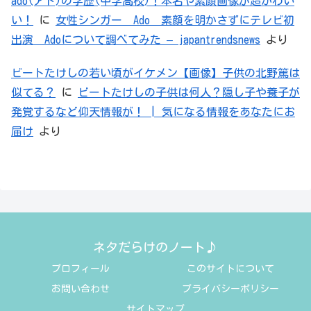
ado(アド)の学歴(中学高校)！本名や素顔画像が超かわい
い！
に
女性シンガー Ado 素顔を明かさずにテレビ初
出演 Adoについて調べてみた – japantrendsnews
より
ビートたけしの若い頃がイケメン【画像】子供の北野篤は
似てる？
に
ビートたけしの子供は何人？隠し子や養子が
発覚するなど仰天情報が！ | 気になる情報をあなたにお
届け
より
ネタだらけのノート♪
プロフィール
このサイトについて
お問い合わせ
プライバシーポリシー
サイトマップ