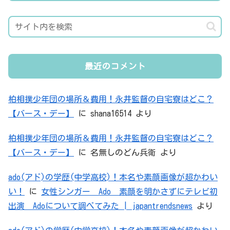
最近のコメント
柏相撲少年団の場所＆費用！永井監督の自宅寮はどこ？
【バース・デー】
に
shana16514
より
柏相撲少年団の場所＆費用！永井監督の自宅寮はどこ？
【バース・デー】
に
名無しのどん兵衛
より
ado(アド)の学歴(中学高校)！本名や素顔画像が超かわい
い！
に
女性シンガー Ado 素顔を明かさずにテレビ初
出演 Adoについて調べてみた | japantrendsnews
より