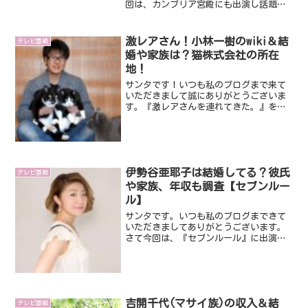
回は、カンブリア宮殿にも出演し話題に
なっているエムアンドケイの木下孝治社
長です。金沢まいもん寿司を経営され、
今注目の経営者です。そんな木下孝治社
激レアさん！小林一樹のwiki＆結
テレビ番組
長について高校・息子さん...
婚や家族は？猫株式会社の所在
地！
サンタです！いつも私のブログまで来て
いただきまして誠にありがとうございま
す。『激レアさんを連れてきた。』を好
きでいつも観てます。そんな激レアさん
で、かなり気になった方がいたので今回
はその方を記事にしたいと思います。そ
の方は、小林一樹さんと言...
伊勢谷亜耶子は結婚してる？彼氏
テレビ番組
や家族、年収も調査【セブンルー
ル】
サンタです。いつも私のブログまできて
いただきましてありがとうございます。
さて今回は、『セブンルール』に出演し
話題になっている伊勢谷亜耶子さんで
す。いったいどんな方なのでしょうね。
今回は、そんな伊勢谷亜耶子さんについ
てみていきましょうね。では...
吉開千代(マサイ族)の収入＆結
テレビ番組