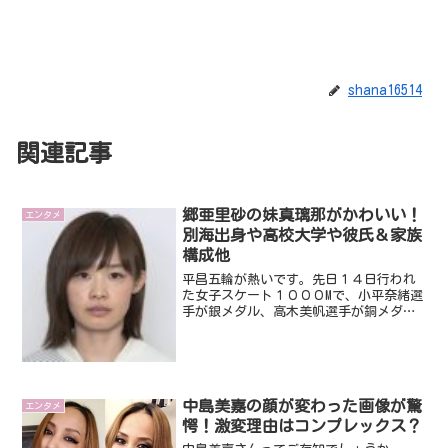
shana16514
関連記事
郷亜里砂の妹真璃那がかわいい！
エンタメ
別海出身や高校大学や彼氏＆家族
構成他
平昌五輪が熱いです。先日１４日行われ
た女子スケート１０００Mで、小平奈緒選
手が銀メダル、高木美帆選手が銅メダル
を獲得しました～。小平選手には、「金
メダルを取ってほしかった！」が日本国
民の声かと思います。スタートがアウト
でなければ、途中スケー...
中島美嘉の顔が変わった画像が驚
エンタメ
愕！激変理由はコンプレックス？