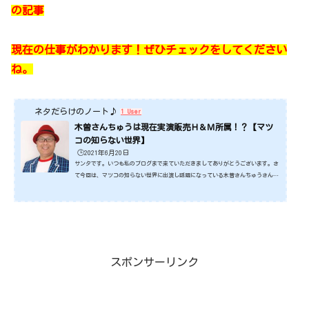
の記事
現在の仕事がわかります！ぜひチェックをしてください
ね。
ネタだらけのノート♪
1 User
木曽さんちゅうは現在実演販売Ｈ＆Ｍ所属！？【マツ
コの知らない世界】
🕒️2021年6月20日
サンタです。いつも私のブログまで来ていただきましてありがとうございます。さ
て今回は、マツコの知らない世界に出演し話題になっている木曽さんちゅうさんで
す。以前は、コンビWコロンととして活躍されてましたよね。現在はコンビを解散
し、活動をされているそうです。そんな木曽さんちゅうさんについてみていきたい
と思います。ではさっそくみていきましょうね。スポンサーリンク (adsbygoogle
= window.adsbygoogle || ).push({});木曽さんちゅうさんは現在実演販売Ｈ＆
Ｍ所属！？今回、マツコの知らない世界に出演し話題に...
スポンサーリンク