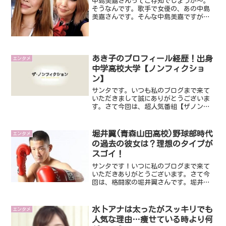
中島美嘉さんってご存知でしょうか～。
そうなんです。歌手で女優の、あの中島
美嘉さんです。そんな中島美嘉ですが、
顔が変わったと話題になってます。誰で
も年齢を重ねれば、多少顔や表情など変
わりますよね～。でも、かなりの激変ぶ
りのようなんです。そこで...
あき子のプロフィール経歴！出身
エンタメ
中学高校大学【ノンフィクショ
ン】
サンタです。いつも私のブログまで来て
いただきまして誠にありがとうございま
す。さて今回は、超人気番組【ザノンフ
ィクション】に出演し、話題になってい
るあき子さんです。日曜のこのザノンフ
ィクションとても考えさせられる番組で
堀井翼(青森山田高校)野球部時代
エンタメ
すが、非常に心に残る内容...
の過去の彼女は？理想のタイプが
スゴイ！
サンタです！いつに私のブログまで来て
いただきありがとうございます。さて今
回は、格闘家の堀井翼さんです。堀井翼
選手のことをまだ知らない方も多いと思
います。ですが、超ウケるんです。格闘
家なんですけど、ユーチューバーであ
水卜アナは太ったがスッキリでも
エンタメ
り、しかも顔が強面。でも、...
人気な理由…痩せている時より何