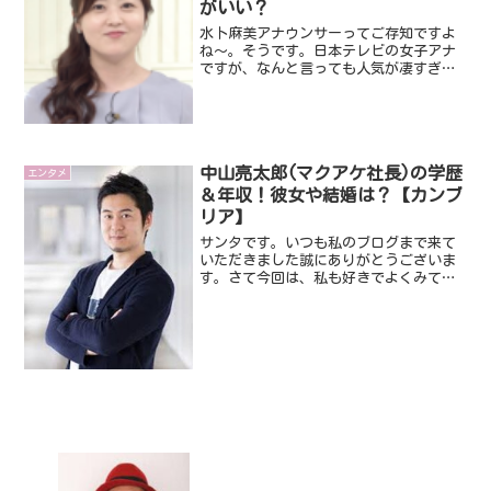
がいい？
水卜麻美アナウンサーってご存知ですよ
ね～。そうです。日本テレビの女子アナ
ですが、なんと言っても人気が凄すぎで
すよね！好きな女子アナランキングでも
圧倒的な人気で第１位をとってますね
～。でも女子アナって、みんな細いです
よね！２位の滝川クリステル...
中山亮太郎(マクアケ社長)の学歴
エンタメ
＆年収！彼女や結婚は？【カンブ
リア】
サンタです。いつも私のブログまで来て
いただきました誠にありがとうございま
す。さて今回は、私も好きでよくみてい
る「カンブリア宮殿」に出演し話題にな
っている中山亮太郎さんです。今話題の
企業マクアケのイケメン経営者でとして
有名ですね。そんなことで...