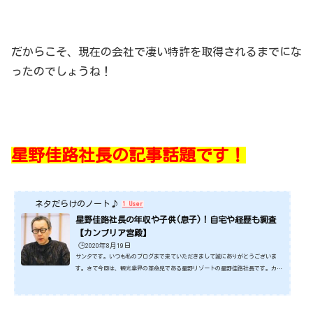
だからこそ、現在の会社で凄い特許を取得されるまでにな
ったのでしょうね！
星野佳路社長の記事話題です！
ネタだらけのノート♪
1 User
星野佳路社長の年収や子供(息子)！自宅や経歴も調査
【カンブリア宮殿】
🕒️2020年8月19日
サンタです。いつも私のブログまで来ていただきまして誠にありがとうございま
す。さて今回は、観光業界の革命児である星野リゾートの星野佳路社長です。カン
ブリア宮殿にも出演し話題になってます。いったおいどんな方なのでしょうね。今
回は、そのあたりについてみていきたいと思います。ではさっそくみていきましょ
うね。スポンサーリンク (adsbygoogle = window.adsbygoogle || ).push({});