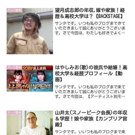
クさんについてみていきたい...
望月成志郎の年収,嫁や家族！経
テレビ番組
歴＆高校大学は？【BACKSTAGE】
サンタです。いつも私のブログまできて
いただきまして誠にありがとうございま
す。さて今回は、わたしも好きでよくみ
ている『BACKSTAGE』です。武井壮さん
がＭＣで仕事を愛するすべての人！その
挑戦から働くこだわりが見えてく
る・・・。のテーマで番...
はやしみお(歌)の彼氏や結婚！高
テレビ番組
校大学＆経歴プロフィール【動
画】
サンタです。いつも私のブログまで来て
いただきまして誠にありがとうございま
す。さて今回は、【アーティスト別モノ
マネ頂上決戦】に出演し話題になってい
るはやしみおさんです。YOASOBIさんの
モノマネをされ、よよよちゃんと対決し
山井太(スノーピーク会長)の年収
テレビ番組
たはやしみおさん。...
＆学歴！娘や家族【カンブリア宮
殿】
サンタです。いいつも私のブログまで来