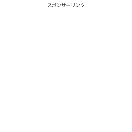
星野佳路社長の年収(星野リゾート)今回みている星野社長やり手の実業家ってこと
スポンサーリンク
はご存知かと思います。では、気になるのってそんな星...