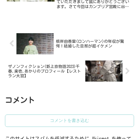
ていただきまして誠にありがとうござい
ます。さて今回はカンブリア宮殿に出演
し話題になっているスノーピーク会長の
山井太さんです。いったいどんな方なん
でしょうね。気になったのでみていくこ
とにします。ではさっそく...
根岸由香里(ロンハーマン)の年収が驚
愕！結婚した旦那が超イケメン
ザノンフィクション(新上京物語2023)千
春,楽壱,あかりのプロフィール【レスト
ラン大宮】
コメント
コメントを書き込む
このサイトはスパムを低減するために Akismet を使って