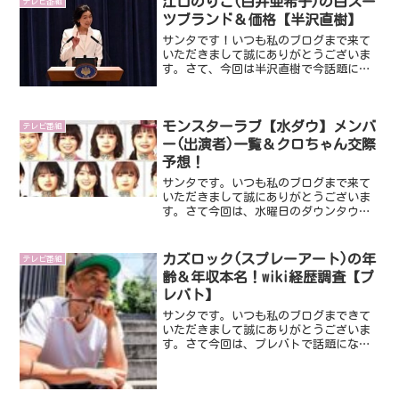
江口のりこ(白井亜希子)の白スー
テレビ番組
ツブランド＆価格【半沢直樹】
サンタです！いつも私のブログまで来て
いただきまして誠にありがとうございま
す。さて、今回は半沢直樹で今話題にな
っている白井亜希子を演じている江口の
りこさんかなり強烈なキャラですよね～
そんな強烈キャラですが、衣装にも注目
モンスターラブ【水ダウ】メンバ
があつまってます。あの白...
テレビ番組
ー(出演者)一覧＆クロちゃん交際
予想！
サンタです。いつも私のブログまで来て
いただきまして誠にありがとうございま
す。さて今回は、水曜日のダウンタウン
の新企画【モンスターラブ】です。【モ
ンスターラブ】ですが【モンスターハウ
ス】【モンスターアイドル】に続く第３
カズロック(スプレーアート)の年
テレビ番組
弾の企画で、現在超話題に...
齢＆年収本名！wiki経歴調査【プ
レバト】
サンタです。いつも私のブログまできて
いただきまして誠にありがとうございま
す。さて今回は、プレバトで話題になっ
ているカズロックさんです。なんかいろ
いろと謎な感じがするじゃないですか
～。そんなことで今回はそんなカズロッ