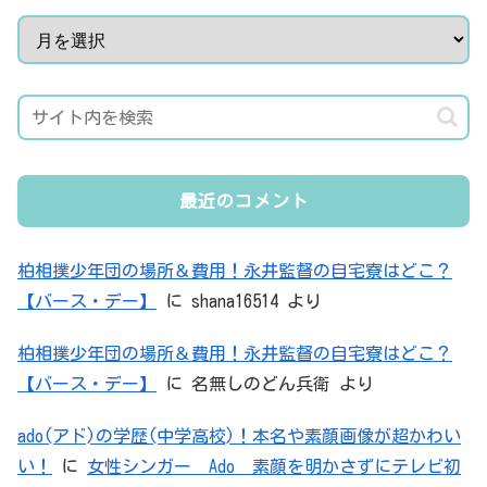
最近のコメント
柏相撲少年団の場所＆費用！永井監督の自宅寮はどこ？
【バース・デー】
に
shana16514
より
柏相撲少年団の場所＆費用！永井監督の自宅寮はどこ？
【バース・デー】
に
名無しのどん兵衛
より
ado(アド)の学歴(中学高校)！本名や素顔画像が超かわい
い！
に
女性シンガー Ado 素顔を明かさずにテレビ初