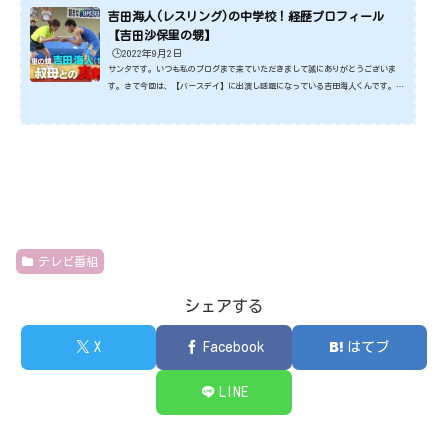
吉田海人(レスリング)の中学校！経歴プロフィール
【吉田沙保里の甥】
🕒️2022年9月2日
サンタです。いつも私のブログまで来ていただきまして誠にありがとうございま
す。さて今回は、【バースデイ】に出演し話題になっている吉田海人くんです。吉
田海人くんはあの五輪３連覇のレジェンド吉田沙保里さんの甥にあたります。 吉
田沙保里さんの甥なんで、まさに超凄い家系なんです。そんな吉田海人くんいった
いどんな方なんでしょうね。ではさっそくみていきましょうね。スポンサーリンク
(adsbygoogle = window.adsbygoogle || ).push({});吉田海人くんの中学
校 出典元：https://www.yahoo.co.jp...
テレビ番組
シェアする
X
Facebook
はてブ
LINE