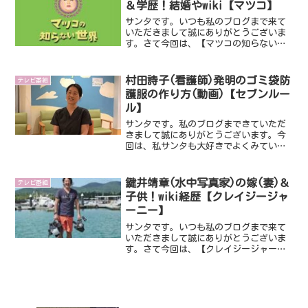
＆学歴！結婚やwiki【マツコ】
サンタです。いつも私のブログまで来て
いただきまして誠にありがとうございま
す。さて今回は、【マツコの知らない世
界】に出演し話題になっている自動販売
機マニアの石田健三郎さんです。いった
いどんな方なんでしょうね。ではさっそ
村田詩子(看護師)発明のゴミ袋防
テレビ番組
くみていきましょうね。ス...
護服の作り方(動画)【セブンルー
ル】
サンタです。私のブログまできていただ
きまして誠にありがとうございます。今
回は、私サンタも大好きでよくみている
番組『セブンルール』です。そんなセブ
ンルール出演し話題になっているのが、
看護師の村田詩子さんです。なんと、こ
鍵井靖章(水中写真家)の嫁(妻)＆
テレビ番組
の村田詩子さんは看護師を...
子供！wiki経歴【クレイジージャ
ーニー】
サンタです。いつも私のブログまで来て
いただきまして誠にありがとうございま
す。さて今回は、【クレイジージャーニ
ー】に出演し話題になっている水中写真
家の鍵井靖章さんです。１年の半分以上
の海の中で過ごすという鍵井靖章さん。
サメ300匹の大群「シャ...