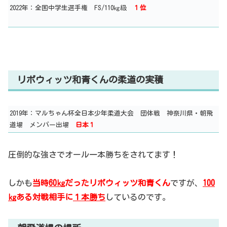
2022年：全国中学生選手権 FS/110㎏級
１位
リボウィッツ和青くんの柔道の実積
2019年：マルちゃん杯全日本少年柔道大会 団体戦 神奈川県・朝飛
道場 メンバー出場
日本１
圧倒的な強さでオール一本勝ちをされてます！
しかも
当時
60㎏
だったリボウィッツ和青くん
ですが、
100
㎏
ある対戦相手に
１本勝ち
しているのです。