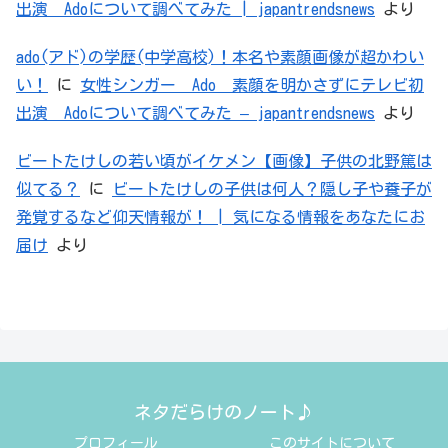
出演 Adoについて調べてみた | japantrendsnews
より
ado(アド)の学歴(中学高校)！本名や素顔画像が超かわい
い！
に
女性シンガー Ado 素顔を明かさずにテレビ初
出演 Adoについて調べてみた – japantrendsnews
より
ビートたけしの若い頃がイケメン【画像】子供の北野篤は
似てる？
に
ビートたけしの子供は何人？隠し子や養子が
発覚するなど仰天情報が！ | 気になる情報をあなたにお
届け
より
ネタだらけのノート♪
プロフィール
このサイトについて