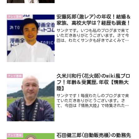
ーメン博物館も創業者で、代表取締役な
んです。そんな激レアさんである岩岡洋
志さんについて今回はみて...
安藤拓郎(激レア)の年収！結婚＆
テレビ番組
家族、高校大学は？経歴も調査！
サンタです。いつも私のブログまで来て
いただきありがとうございます。さて今
回は、わたくサンタも好きでよくみてい
る番組『激レアさん』です。今回の激レ
アさんは、安藤拓郎さんです。漫画全巻
を注文から２４時間でとどけるというビ
ジネスで大変な目にあって...
久米川和行(花火師)のwiki風プロ
テレビ番組
フ！年齢＆受賞歴,年収【情熱大
陸】
サンタです！毎度わたしのブログまで来
ていただきありがとうございます。さ
て、今回は『情熱大陸』で特集された花
火師の久米川和行さんです。夏の風物詩
である「花火」ですが、今年２０２０年
は世界的な例のアレの影響でみんなで花
火を観ることができなくなっ...
石田健三郎(自動販売機)の勤務先
テレビ番組