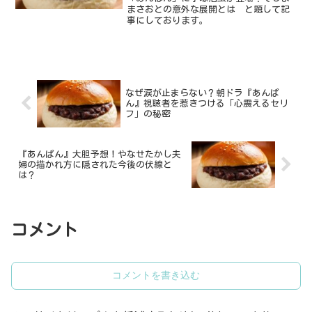
まさおとの意外な展開とは と題して記
事にしております。
なぜ涙が止まらない？朝ドラ『あんぱ
ん』視聴者を惹きつける「心震えるセリ
フ」の秘密
『あんぱん』大胆予想！やなせたかし夫
婦の描かれ方に隠された今後の伏線と
は？
コメント
コメントを書き込む