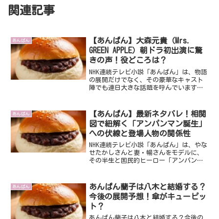
関連記事
【あんぱん】大森元貴（Mrs.
あんぱん
GREEN APPLE）朝ドラ初出演に驚
きの声！役どころは？
NHK連続テレビ小説「あんぱん」は、物語
の展開だけでなく、その豪華なキャスト
陣でも連日大きな話題を呼んでいます。
特に、多くの視聴者を驚かせたのが、人
気バンドMrs. GREEN APPLEのボーカル、
大森元貴さんの朝ドラ初出演です。発表
【あんぱん】最新ネタバレ！相関
あんぱん
され...
図で紐解く「アンパンマン誕生」
への伏線と登場人物の関係性
NHK連続テレビ小説「あんぱん」は、やな
せたかしさんと妻・暢さんをモデルに、
その半生と国民的ヒーロー「アンパンマ
ン」誕生までの道のりを描く物語です。
放送が進むにつれて、登場人物たちの複
雑な関係性や、アンパンマンの思想へと
あんぱん蘭子は八木と結婚する？
あんぱん
繋がる数々の伏線が明...
今後の展開予想！傘がキューピッ
ト？
あんぱん蘭子は八木と結婚する？今後の