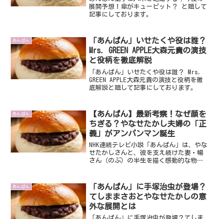
展開予想！傘がキューピット？ と題して
記事にしております。
「あんぱん」いせたくや役は誰？
あんぱん
Mrs. GREEN APPLE大森元貴の演技
と役柄を徹底解説
「あんぱん」いせたくや役は誰？ Mrs.
GREEN APPLE大森元貴の演技と役柄を徹
底解説と題して記事にしております。
【あんぱん】最新考察！なぜ顔を
あんぱん
ちぎる？やなせたかし夫婦の「正
義」がアンパンマン誕生
NHK連続テレビ小説「あんぱん」は、やな
せたかしさんと、彼を支え続けた妻・暢
さん（のぶ）の半生を描く感動的な物語
です。多くの視聴者が最も関心を寄せて
いるのは、やはり国民的ヒーロー「アン
パンマン」がどのようにして生まれたの
「あんぱん」に手塚治虫が登場？
あんぱん
か、その原点にあるや...
てしままさおとやなせたかしの意
外な展開とは
「あんぱん」に手塚治虫が登場？てしま