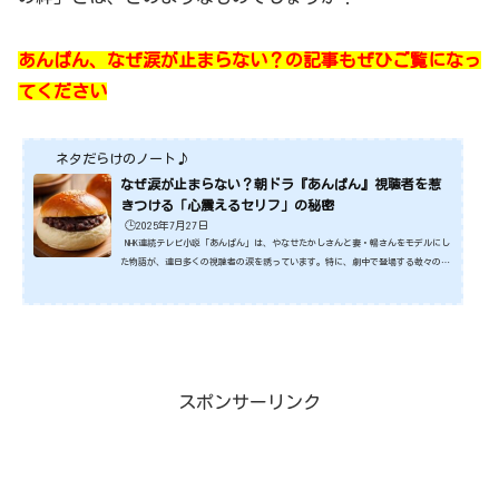
あんぱん、なぜ涙が止まらない？の記事もぜひご覧になっ
てください
ネタだらけのノート♪
なぜ涙が止まらない？朝ドラ『あんぱん』視聴者を惹
きつける「心震えるセリフ」の秘密
🕒️2025年7月27日
NHK連続テレビ小説「あんぱん」は、やなせたかしさんと妻・暢さんをモデルにし
た物語が、連日多くの視聴者の涙を誘っています。特に、劇中で登場する数々のセ
リフは、その背景にある深い意味や登場人物たちの複雑な心情と相まって、観る者
の心に深く響きます。「なぜ、あのセリフでこんなにも泣けるのだろう？」と感じ
たことはありませんか？ 今回は、私たちが『あんぱん』のセリフに深く共感し、
涙する理由を、その「裏側」に迫りながら解説していきます。 第1章：普遍的な
「人間の感情」が呼び起こされる瞬間のセリフが私...
スポンサーリンク