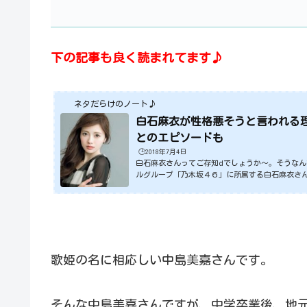
下の記事も良く読まれてます♪
ネタだらけのノート♪
白石麻衣が性格悪そうと言われる
とのエピソードも
🕒️2018年7月4日
白石麻衣さんってご存知dでしょうか～。そうな
ルグループ「乃木坂４６」に所属する白石麻衣さ
さんですが、なんと２０１８年上半期のCM女王に
石麻衣さんって、性格が悪そうとかキツイなどと
回は、そんな白石麻衣さんについてみてきたいと
なっているCM女王白石麻衣のプロフィール名前：
い）愛称：まいやん生年月日：１９９２年８月２
型：A型身長：１６２㎝田中みな実が...
歌姫の名に相応しい中島美嘉さんです。
そんな中島美嘉さんですが、中学卒業後、地