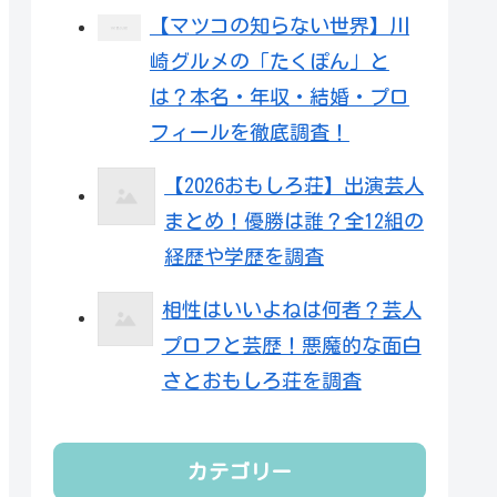
【マツコの知らない世界】川
崎グルメの「たくぽん」と
は？本名・年収・結婚・プロ
フィールを徹底調査！
【2026おもしろ荘】出演芸人
まとめ！優勝は誰？全12組の
経歴や学歴を調査
相性はいいよねは何者？芸人
プロフと芸歴！悪魔的な面白
さとおもしろ荘を調査
カテゴリー