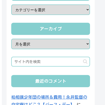
アーカイブ
最近のコメント
柏相撲少年団の場所＆費用！永井監督の
自宅寮はどこ？【バース・デー】
に