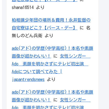
shana16514
より
柏相撲少年団の場所＆費用！永井監督の
自宅寮はどこ？【バース・デー】
に
名
無しのどん兵衛
より
ado(アド)の学歴(中学高校)！本名や素顔
画像が超かわいい！
に
女性シンガー
Ado 素顔を明かさずにテレビ初出演
Adoについて調べてみた |
japantrendsnews
より
ado(アド)の学歴(中学高校)！本名や素顔
画像が超かわいい！
に
女性シンガー
Ado 素顔を明かさずにテレビ初出演