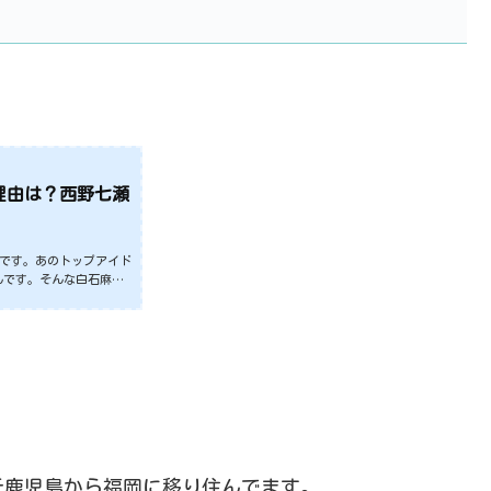
理由は？西野七瀬
んです。あのトップアイド
んです。そんな白石麻衣
輝きましたね。でも、白
噂されます。そこで、今
思います。性格も話題に
白石麻衣（しらいし ま
０日出身地：群馬県血液
元鹿児島から福岡に移り住んでます。