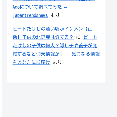
Adoについて調べてみた –
japantrendsnews
より
ビートたけしの若い頃がイケメン【画
像】子供の北野篤は似てる？
に
ビート
たけしの子供は何人？隠し子や養子が発
覚するなど仰天情報が！ | 気になる情報
をあなたにお届け
より