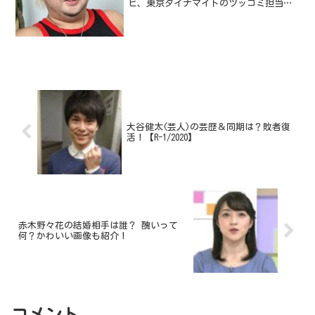
ビ、東京ダイナマイトのツッコミ担当の
ハチミツ二郎さんです。そんなハチミツ
二郎さんですが、入院されたなんてニュ
ースが飛びこんできましたね。とても心
配です。早く良くなってまた...
大谷健太(芸人)の芸歴＆同期は？敗者復
活！【R-1/2020】
赤木野々花の結婚相手は誰？ 醜いって
何？かわいい画像も紹介！