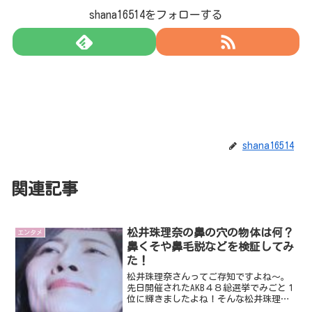
shana16514をフォローする
shana16514
関連記事
松井珠理奈の鼻の穴の物体は何？
エンタメ
鼻くそや鼻毛説などを検証してみ
た！
松井珠理奈さんってご存知ですよね～。
先日開催されたAKB４８総選挙でみごと１
位に輝きましたよね！そんな松井珠理奈
さんですが、１位の発表の際に、松井珠