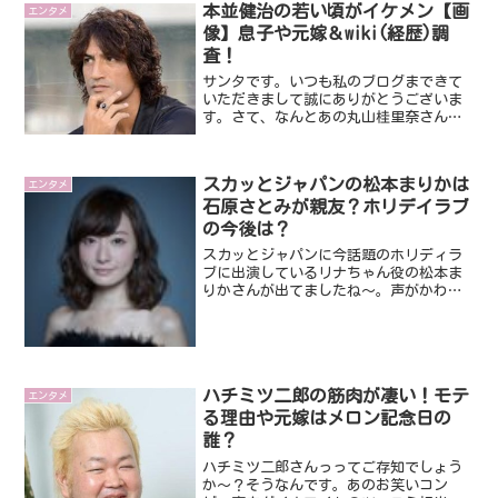
本並健治の若い頃がイケメン【画
エンタメ
像】息子や元嫁＆wiki(経歴)調
査！
サンタです。いつも私のブログまできて
いただきまして誠にありがとうございま
す。さて、なんとあの丸山桂里奈さんが
結婚を発表されますたね！例のアレの影
響で日本、世界も景気の悪いニュースば
かりなので、結婚の明るいニュースは嬉
スカッとジャパンの松本まりかは
エンタメ
しいかぎりですね。そんな...
石原さとみが親友？ホリデイラブ
の今後は？
スカッとジャパンに今話題のホリディラ
ブに出演しているリナちゃん役の松本ま
りかさんが出てましたね～。声がかわい
くて特徴のある女優さんなので、画面を
見てなくも声だけで、アレ？って思った
方も多かったはずです。今は、金曜深夜
の「ホリデイラブ」でも、...
ハチミツ二郎の筋肉が凄い！モテ
エンタメ
る理由や元嫁はメロン記念日の
誰？
ハチミツ二郎さんっってご存知でしょう
か～？そうなんです。あのお笑いコン