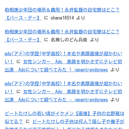
柏相撲少年団の場所＆費用！永井監督の自宅寮はどこ？
【バース・デー】
に
shana16514
より
柏相撲少年団の場所＆費用！永井監督の自宅寮はどこ？
【バース・デー】
に
名無しのどん兵衛
より
ado(アド)の学歴(中学高校)！本名や素顔画像が超かわい
い！
に
女性シンガー Ado 素顔を明かさずにテレビ初
出演 Adoについて調べてみた | japantrendsnews
より
ado(アド)の学歴(中学高校)！本名や素顔画像が超かわい
い！
に
女性シンガー Ado 素顔を明かさずにテレビ初
出演 Adoについて調べてみた – japantrendsnews
より
ビートたけしの若い頃がイケメン【画像】子供の北野篤は
似てる？
に
ビートたけしの子供は何人？隠し子や養子が