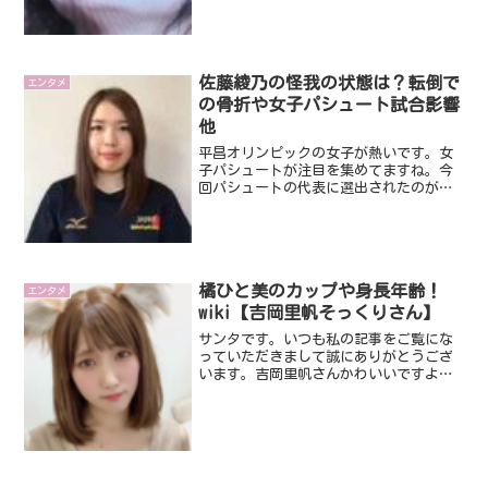
理奈さんの鼻の穴に物体が見えたと、フ
ァンの中では大変な話題になってます
～。そこで、今回は、そ...
佐藤綾乃の怪我の状態は？転倒で
エンタメ
の骨折や女子パシュート試合影響
他
平昌オリンピックの女子が熱いです。女
子パシュートが注目を集めてますね。今
回パシュートの代表に選出されたのが、
高木美帆選手、高木菜那選手、菊池彩花
選手、佐藤綾乃選手です。そこで今回
は、保育士を目指しながら今回の平昌オ
リンピックに出場している佐...
橘ひと美のカップや身長年齢！
エンタメ
wiki【吉岡里帆そっくりさん】
サンタです。いつも私の記事をご覧にな
っていただきまして誠にありがとうござ
います。吉岡里帆さんかわいいですよね
～。最近では「パピコ」のＣＭなんて、
１１変化でしたっけ？かわいいです。そ
んな吉岡里帆さんにそっくりと話題にな
っている方がいるんです。...