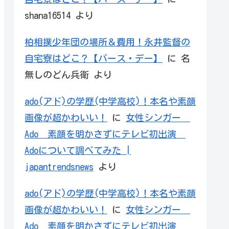
shana16514
より
柏相撲少年団の場所＆費用！永井監督の
自宅寮はどこ？【バース・デー】
に
名
無しのどん兵衛
より
ado(アド)の学歴(中学高校)！本名や素顔
画像が超かわいい！
に
女性シンガー
Ado 素顔を明かさずにテレビ初出演
Adoについて調べてみた |
japantrendsnews
より
ado(アド)の学歴(中学高校)！本名や素顔
画像が超かわいい！
に
女性シンガー
Ado 素顔を明かさずにテレビ初出演