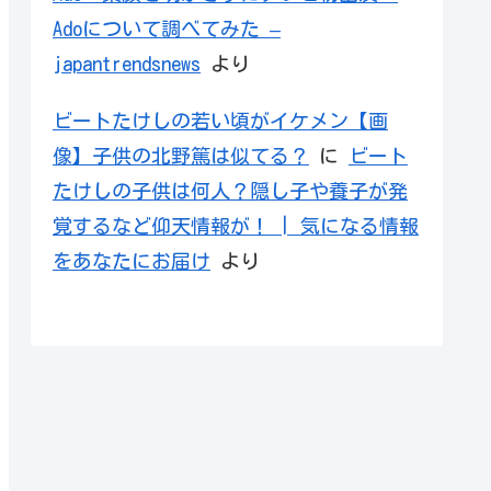
Adoについて調べてみた –
japantrendsnews
より
ビートたけしの若い頃がイケメン【画
像】子供の北野篤は似てる？
に
ビート
たけしの子供は何人？隠し子や養子が発
覚するなど仰天情報が！ | 気になる情報
をあなたにお届け
より