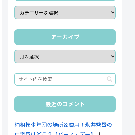
アーカイブ
最近のコメント
柏相撲少年団の場所＆費用！永井監督の
自宅寮はどこ？【バース・デー】
に