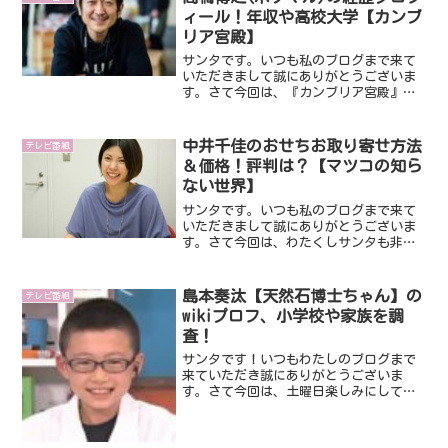
ィール！年収や高校大学【カンブ
リア宮殿】
サンタです。いつも私のブログまで来て
いただきまして誠にありがとうございま
す。さて今回は、『カンブリア宮殿』に
出演し話題になっている高橋博之社長で
す。高橋博之社長ですが、生産者と消費
者を直接つなげる『ポケットマルシェ』
中井千佳のおせちお取り寄せ方法
テレビ番組
の運営をされています。そ...
＆価格！評判は？【マツコの知ら
ない世界】
サンタです。いつも私のブログまで来て
いただきまして誠にありがとうございま
す。さて今回は、わたくしサンタも非常
に好きでよく観ている番組『マツコの知
らない世界』です。そんな『マツコの知
らない世界』に出演し話題になっている
島本奏汰【天然石博士ちゃん】の
テレビ番組
方が中井千佳さんです。な...
wikiプロフ、小学校や家族を調
査！
サンタです！いつもわたしのブログまで
来ていただき誠にありがとうございま
す。さて今回は、土曜日楽しみにしてい
る番組『サンドウィッチマン＆芦田愛菜
の博士ちゃん』で話題な天然石博士ちゃ
んです。そんな天然石博士ちゃんが島本