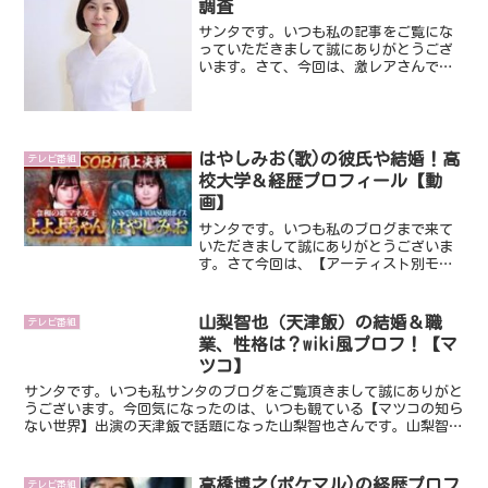
調査
サンタです。いつも私の記事をご覧にな
っていただきまして誠にありがとうござ
います。さて、今回は、激レアさんで
す。ゲストは『老舗和菓子店の御曹司と
結婚して浮かれていたら、実は倒産寸前
で、それでも才覚で経営をｖ字回復させ
た吉村由依子さん』です。な...
はやしみお(歌)の彼氏や結婚！高
テレビ番組
校大学＆経歴プロフィール【動
画】
サンタです。いつも私のブログまで来て
いただきまして誠にありがとうございま
す。さて今回は、【アーティスト別モノ
マネ頂上決戦】に出演し話題になってい
るはやしみおさんです。YOASOBIさんの
モノマネをされ、よよよちゃんと対決し
山梨智也（天津飯）の結婚＆職
テレビ番組
たはやしみおさん。...
業、性格は？wiki風プロフ！【マ
ツコ】
サンタです。いつも私サンタのブログをご覧頂きまして誠にありがと
うございます。今回気になったのは、いつも観ている【マツコの知ら
ない世界】出演の天津飯で話題になった山梨智也さんです。山梨智也
さんっていったいどんな方なのでしょう？結婚や職業、そし...
高橋博之(ポケマル)の経歴プロフ
テレビ番組