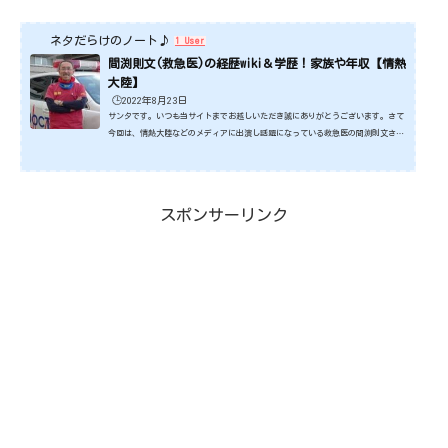
ネタだらけのノート♪
1 User
間渕則文(救急医)の経歴wiki＆学歴！家族や年収【情熱
大陸】
🕒️2022年8月23日
サンタです。いつも当サイトまでお越しいただき誠にありがとうございます。さて
今回は、情熱大陸などのメディアに出演し話題になっている救急医の間渕則文さん
です。 ドクターカーで消防からの要請で、救急現場に急行し、病院までの搬送の
間に必要な医療を行ってます。まさに、ドラマにでも出てくるような凄い仕事をさ
れている方です。そんな間渕先生についてみていきたいと思います。ではさっそく
みていきましょうね。スポンサーリンク (adsbygoogle = window.adsbygoogle |
スポンサーリンク
| ).push({});間渕則文さんの経歴wiki＆学歴ド...