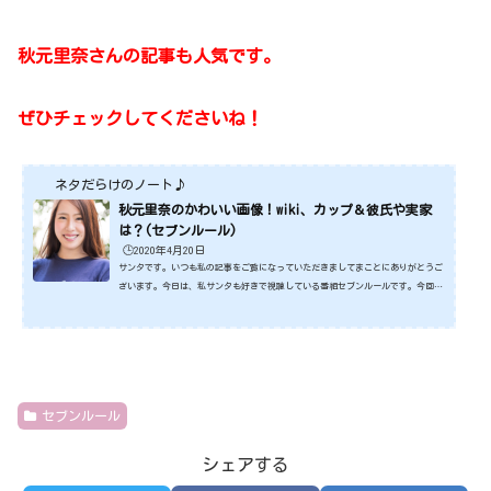
秋元里奈さんの記事も人気です。
ぜひチェックしてくださいね！
ネタだらけのノート♪
秋元里奈のかわいい画像！wiki、カップ＆彼氏や実家
は？(セブンルール)
🕒️2020年4月20日
サンタです。いつも私の記事をご覧になっていただきましてまことにありがとうご
ざいます。今日は、私サンタも好きで視聴している番組セブンルールです。今回は
秋元里奈さんです。とてもかわいい方です。Nスタにも出演され人気ですね。そこ
で今日は秋元里奈さんの・かわいい画像・wiki（プロフィール）・カップ・彼氏・
実家なんかについて記事にしていきたいと思います。秋元里奈さんってどんな方な
のでしょうね！ではさっそくみていきましょうね。スポンサーリンク (adsbygoog
le = window.adsbygoogle || ).push({});秋元里奈さ...
セブンルール
シェアする