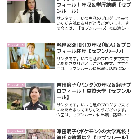
フィール！年収＆学歴結婚【セブ
ンルール】
サンタです。いつも私のブログまで来て
いただき誠にありがとうございます。さ
て今回は、【セブンルール】に出演し話
題になっているティファニー・ゴドイさ
んです。『ＶＯＧＵＥ ＪＡＰＡＮ』新
編集長を務めるティファニー・ゴドイさ
料理家SHIORIの年収(収入)＆プロ
セブンルール
んいったいどのような方な...
フィール経歴【セブンルール】
サンタです。いつも私のブログまで来て
いただきありがとうございます。さて今
回は、セブンルールに出演し話題になっ
ている料理研究家のSHIORIさんです。レ
シピ本が累計３００万部も売れ、最近話
題のオンライン教室には１万人の生徒さ
吉田倫子(パンダ)の年収＆経歴プ
セブンルール
んがいる超凄い方で...
ロフィール！高校大学【セブンル
ール】
サンタです。いつも私のブログまで来て
いただきましてありがとうございます。
今回は、セブンルールに出演し話題にな
っている吉田倫子さんです。アドベンチ
ャーワールドのパンダチームでリーダー
をされてます。さっそくみていきましょ
津田明子(ポケモン)の大学高校！
セブンルール
う。スポンサーリンク (...
彼氏や結婚は？【セブンルール】