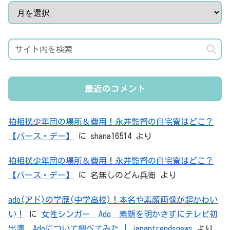
最近のコメント
柏相撲少年団の場所＆費用！永井監督の自宅寮はどこ？
【バース・デー】
に
shana16514
より
柏相撲少年団の場所＆費用！永井監督の自宅寮はどこ？
【バース・デー】
に
名無しのどん兵衛
より
ado(アド)の学歴(中学高校)！本名や素顔画像が超かわい
い！
に
女性シンガー Ado 素顔を明かさずにテレビ初
出演 Adoについて調べてみた | japantrendsnews
より