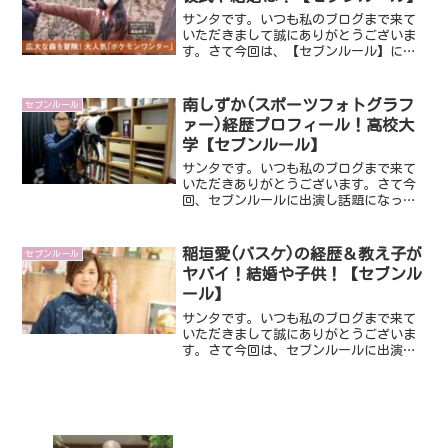
サンタです。いつも私のブログまで来て
いただきまして誠にありがとうございま
す。さて今回は、【セブンルール】に出
演し話題になっている津田明子さんで
す。とても綺麗な方ですが、学歴や彼
氏、結婚なんかがとても気になりまし
南しずか(スポーツフォトグラフ
セブンルール
た！そんなことで今回は、津田明...
ァー)経歴プロフィール！高校大
学【セブンルール】
サンタです。いつも私のブログまで来て
いただきありがとうございます。さて今
回、セブンルールに出演し話題になって
いるスポーツフォトグラファーの南しず
かさんです。南しずかさんですが、スポ
ーツフォトグラファーとして超一流選手
稲垣愛(バスケ)の経歴＆教え子が
セブンルール
をカメラにおさめています...
ヤバイ！結婚や子供！【セブンル
ール】
サンタです。いつも私のブログまで来て
いただきまして誠にありがとうございま
す。さて今回は、セブンルールに出演し
話題になっている稲垣愛さんです。なん
とバスケ部創部４年で全国U1５バスケッ
トボール選手権大会で優勝。そんな偉業
を成し遂げた凄い方なん...