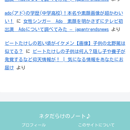
ado(アド)の学歴(中学高校)！本名や素顔画像が超かわい
い！
に
女性シンガー Ado 素顔を明かさずにテレビ初
出演 Adoについて調べてみた – japantrendsnews
より
ビートたけしの若い頃がイケメン【画像】子供の北野篤は
似てる？
に
ビートたけしの子供は何人？隠し子や養子が
発覚するなど仰天情報が！ | 気になる情報をあなたにお
届け
より
ネタだらけのノート♪
プロフィール
このサイトについて