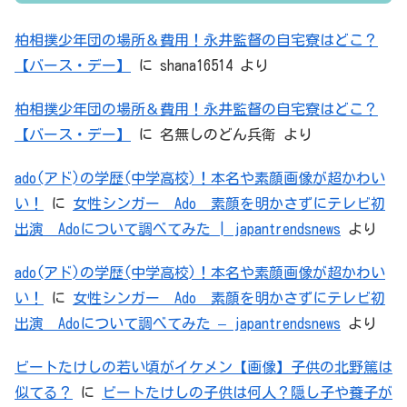
柏相撲少年団の場所＆費用！永井監督の自宅寮はどこ？
【バース・デー】
に
shana16514
より
柏相撲少年団の場所＆費用！永井監督の自宅寮はどこ？
【バース・デー】
に
名無しのどん兵衛
より
ado(アド)の学歴(中学高校)！本名や素顔画像が超かわい
い！
に
女性シンガー Ado 素顔を明かさずにテレビ初
出演 Adoについて調べてみた | japantrendsnews
より
ado(アド)の学歴(中学高校)！本名や素顔画像が超かわい
い！
に
女性シンガー Ado 素顔を明かさずにテレビ初
出演 Adoについて調べてみた – japantrendsnews
より
ビートたけしの若い頃がイケメン【画像】子供の北野篤は
似てる？
に
ビートたけしの子供は何人？隠し子や養子が