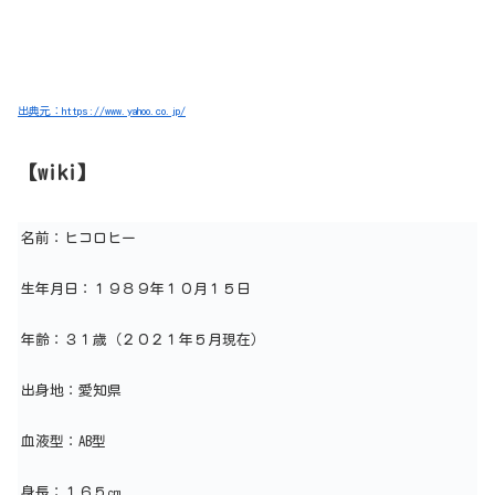
出典元：https://www.yahoo.co.jp/
【wiki】
名前：ヒコロヒー
生年月日：１９８９年１０月１５日
年齢：３１歳（２０２１年５月現在）
出身地：愛知県
血液型：AB型
身長：１６５㎝