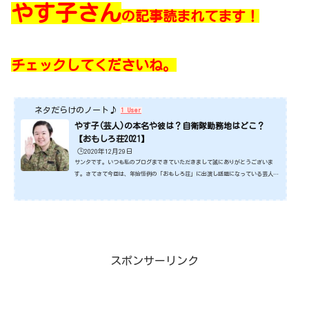
やす子さん
の記事読まれてます！
チェックしてくださいね。
ネタだらけのノート♪
1 User
やす子(芸人)の本名や彼は？自衛隊勤務地はどこ？
【おもしろ荘2021】
🕒️2020年12月29日
サンタです。いつも私のブログまできていただきまして誠にありがとうございま
す。さてさて今回は、年始恒例の「おもしろ荘」に出演し話題になっている芸人の
やす子さんです。かまいたちの山内さんに激似で話題ですね。そんなやす子さんに
ついて今回はみていきたいと思います。ではさっそくみていきましょう。スポンサ
ーリンク (adsbygoogle = window.adsbygoogle || ).push({});やす子さんの本
名や彼は？ 今回みている芸人のやす子さんですが、wikiをみておきましょ
う。 出典元...
スポンサーリンク