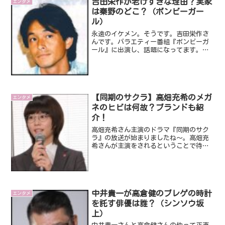
吉田栄作が老けすぎな理由？実家
エンタメ
は秦野のどこ？（ボンビーガー
ル）
永遠のイケメン。そうです。吉田栄作さ
んです。バラエティー番組『ボンビーガ
ール』に出演し、話題になってます。だ
って、あんなイケメンだった吉田栄作さ
んが、しわしわになっちゃってたんで
す。ん～そんなに歳だったっけ？いやい
やそんなことないです。そん...
【同期のサクラ】高畑充希のメガ
エンタメ
ネのヒビは何故？ブランドも紹
介！
高畑充希さん主演のドラマ『同期のサク
ラ』の放送が始まりましたね～。高畑充
希さんが主演をされるということで待ち
にまった待望のドラマなので、毎回欠か
さず観ていこうと思います。でも、みな
さんも気になっていると思うんですけど
『同期のサクラ』でサクラ...
中井貴一が高倉健のブレゲの時計
エンタメ
を託す俳優は誰？（シンソウ坂
上）