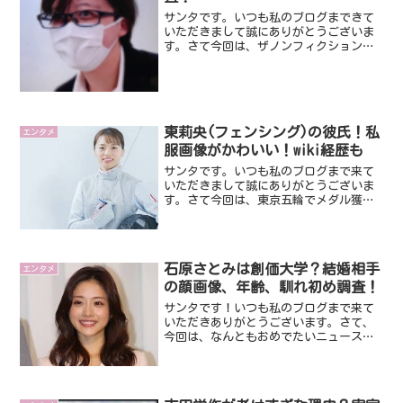
サンタです。いつも私のブログまできて
いただきまして誠にありがとうございま
す。さて今回は、ザノンフィクションに
出演し話題になっている新人ドライバー
の直子さんです。直子さんは、過去には
一流料理店に勤務していたのですが、現
在はタクシードライバーと...
東莉央(フェンシング)の彼氏！私
エンタメ
服画像がかわいい！wiki経歴も
サンタです。いつも私のブログまで来て
いただきまして誠にありがとうございま
す。さて今回は、東京五輪でメダル獲得
の期待がかかっているフェンシング女子
フルーレの東莉央選手です。今大会出場
で話題になってます。そんなことで今回
は、東莉央選手についてみ...
石原さとみは創価大学？結婚相手
エンタメ
の顔画像、年齢、馴れ初め調査！
サンタです！いつも私のブログまで来て
いただきありがとうございます。さて、
今回は、なんともおめでたいニュースで
あるあの日本のトップ女優である石原さ
とみさんの結婚です。最近まったく良い
ニュースがなかったので、素敵な話題で
すね。そんな石原さとみさ...