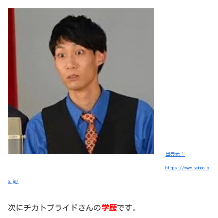
出典元：
https://www.yahoo.c
o.jp/
次にチカトプライドさんの
学歴
です。