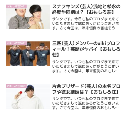
さんです。話題になってますけど、いっ
たいどんな方々なんでしょうね。そんな
スナフキンズ(芸人)浅地と松永の
おもしろ荘2022
ことで、今回はマリーマリ...
経歴や同期は？【おもしろ荘】
サンタです。今日も私のブログまで来て
いただきまして誠にありがとうございま
す。さて今回は、年末恒例の番組そうで
す。おもしろ荘です。今回おもしろ荘２
０２２に出演し話題になっているスナフ
キンズさんについてみてみたいと思いま
三匹(芸人)メンバーのwikiプロフ
おもしろ荘2022
す。ではさっそくみていき...
ィール！芸歴がヤバイ【おもしろ
荘】
サンタです。いつも私のブログまで来て
いただきまして誠にありががとうござい
ます。さて今回は、年末恒例のおもしろ
荘に出演し話題になっている三匹さんで
す。いったいどんなトリオなんでしょう
ね。そんなことで、三匹さんについてみ
片倉ブリザード(芸人)の本名プロ
おもしろ荘2022
ていきましょうね。ではさ...
フや彼女結婚は？【おもしろ荘】
サンタです。いつも私のブログまで来て
いただきまして誠にあるがとうございま
す。さて今回は、年末恒例のおもしろ荘
に出演し話題になっている片倉ブリザー
ドさんです。いったいどんな方なんでし
ょうね。そんなことで今回は、片倉ブリ
ザードさんについてみてい...