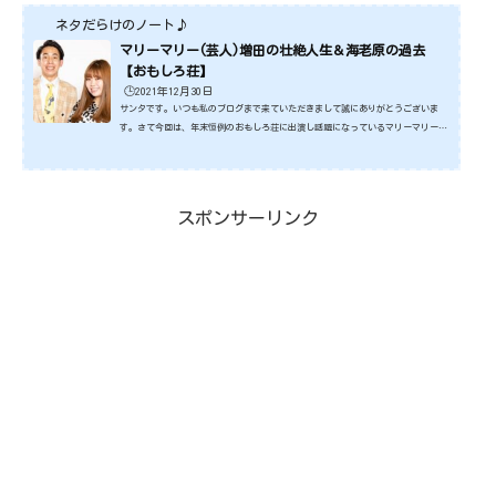
ネタだらけのノート♪
マリーマリー(芸人)増田の壮絶人生＆海老原の過去
【おもしろ荘】
🕒️2021年12月30日
サンタです。いつも私のブログまで来ていただきまして誠にありがとうございま
す。さて今回は、年末恒例のおもしろ荘に出演し話題になっているマリーマリーさ
んです。話題になってますけど、いったいどんな方々なんでしょうね。そんなこと
で、今回はマリーマリーさんについてみていきたいと思います。ではさっそくみて
いきましょうね。スポンサーリンク (adsbygoogle = window.adsbygoogle || ).
push({});マリーマリー増田さんの壮絶人生 出典元：https://www.yahoo.co.j
スポンサーリンク
p/今回おもしろ荘に出演し話題に...