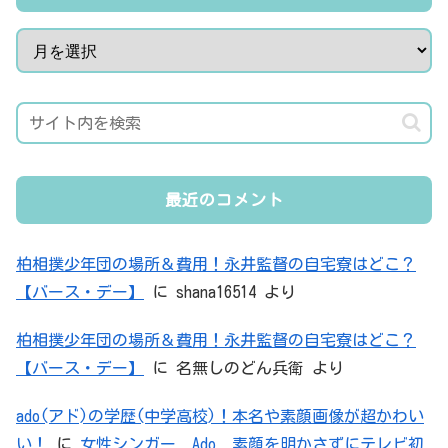
最近のコメント
柏相撲少年団の場所＆費用！永井監督の自宅寮はどこ？
【バース・デー】
に
shana16514
より
柏相撲少年団の場所＆費用！永井監督の自宅寮はどこ？
【バース・デー】
に
名無しのどん兵衛
より
ado(アド)の学歴(中学高校)！本名や素顔画像が超かわい
い！
に
女性シンガー Ado 素顔を明かさずにテレビ初