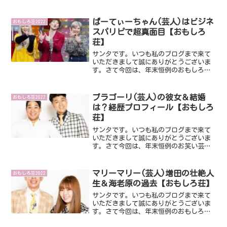
ぱーてぃーちゃん(芸人)はビジネ
おもしろ荘2022
スパリピで超真面目【おもしろ
荘】
サンタです。いつも私のブログまで来て
いただきまして誠にありがとうございま
す。さて今回は、年末恒例のおもしろ荘
に出演し話題になっているぱーてぃーち
ゃんです。いったいどんな方々なんでし
ょうね。超気になったので、今回みてみ
ブラゴーリ(芸人)の彼女＆結婚
おもしろ荘2022
ることにします。ではさっ...
は？経歴プロフィール【おもしろ
荘】
サンタです。いつも私のブログまで来て
いただきまして誠にありがとうございま
す。さて今回は、年末恒例のお笑い芸人
さんの登竜門的な番組おもしろ荘に出演
し話題になっているブラゴーリさんで
す。いったいどんな方なんでしょうね。
マリーマリー(芸人)増田の壮絶人
おもしろ荘2022
そんなことさっそくみていき...
生＆海老原の過去【おもしろ荘】
サンタです。いつも私のブログまで来て
いただきまして誠にありがとうございま
す。さて今回は、年末恒例のおもしろ荘
に出演し話題になっているマリーマリー