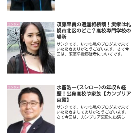
スケートの小平奈緒選手の金、高木美帆
選手の銀などすばらしい結果を出してま
す。いよいよ終盤戦になっ...
須藤早貴の遺産相続額！実家は札
エンタメ
幌市北区のどこ？高校専門学校の
場所
サンタです。いつも私のブログまで来て
いただきありがとうございます。さて今
回は、須藤早貴容疑者についてです。
「紀州のドン・ファン」野崎幸助さんの
元妻現在ニュースで超話題になってま
す。そんな須藤早貴容疑者についてみて
いきたいと思います。ではさっ...
水留浩一(スシロー)の年収＆経
エンタメ
歴！出身高校や家族【カンブリア
宮殿】
サンタです。いつも私のブログまで来て
いただきましてありがとうございます。
さて今回は、カンブリア宮殿に出演し話
題になっているスシロー水留浩一社長で
す。現在は世界的な例のアレの影響で外
食産業が大打撃を受けてますが、スシロ
ーは成長し続けてます。そ...