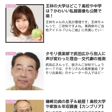
王林の大学はどこ？高校や中学
エンタメ
は？かわいい私服画像も公開で
萌！
王林ちゃんの人気が爆増です。王林ちゃ
んって、ご存知ですよね。青森県のご当
地アイドル『りんご娘』に所属している
現役アイドル。最近の露出ドは、かなり
なもんで、よーくテレビで見かけます。
訛りもかわいくて、天然な感じがとても
好感。そんな王林ちゃんに...
タモリ倶楽部で武田広から別人に
エンタメ
声が変わった理由…交代劇の推測
武田広さんって、皆さんご存知でしょう
か～？では、タモリさんの長寿番組「タ
モリ俱楽部」のナレーターの人ではどう
でしょう。そうなんです、武田広さん
は、タモリ倶楽部のナレーターをされて
いる方なのです。ですが、今回、突然、
武田広さんから別のナレータ...
磯崎功典の息子＆経歴！高校大学
エンタメ
や家族＆年収調査【カンブリア】