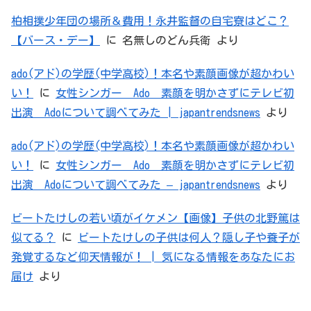
柏相撲少年団の場所＆費用！永井監督の自宅寮はどこ？
【バース・デー】
に
名無しのどん兵衛
より
ado(アド)の学歴(中学高校)！本名や素顔画像が超かわい
い！
に
女性シンガー Ado 素顔を明かさずにテレビ初
出演 Adoについて調べてみた | japantrendsnews
より
ado(アド)の学歴(中学高校)！本名や素顔画像が超かわい
い！
に
女性シンガー Ado 素顔を明かさずにテレビ初
出演 Adoについて調べてみた – japantrendsnews
より
ビートたけしの若い頃がイケメン【画像】子供の北野篤は
似てる？
に
ビートたけしの子供は何人？隠し子や養子が
発覚するなど仰天情報が！ | 気になる情報をあなたにお
届け
より