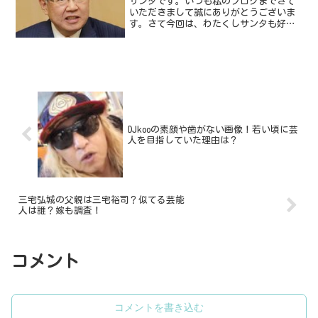
サンタです。いつも私のブログまできて
いただきまして誠にありがとうございま
す。さて今回は、わたくしサンタも好き
でよくみている番組「カンブリア宮殿」
です。そんなカンブリア宮殿に出演の磯
崎功典さんについてみていきたいと思い
ます。磯崎功典さんは現在...
DJkooの素顔や歯がない画像！若い頃に芸
人を目指していた理由は？
三宅弘城の父親は三宅裕司？似てる芸能
人は誰？嫁も調査！
コメント
コメントを書き込む