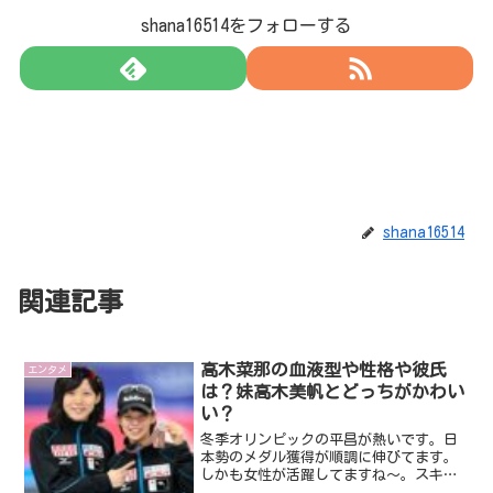
shana16514をフォローする
shana16514
関連記事
高木菜那の血液型や性格や彼氏
エンタメ
は？妹高木美帆とどっちがかわい
い？
冬季オリンピックの平昌が熱いです。日
本勢のメダル獲得が順調に伸びてます。
しかも女性が活躍してますね～。スキー
ジャンプの高梨沙羅選手の銀、スピード